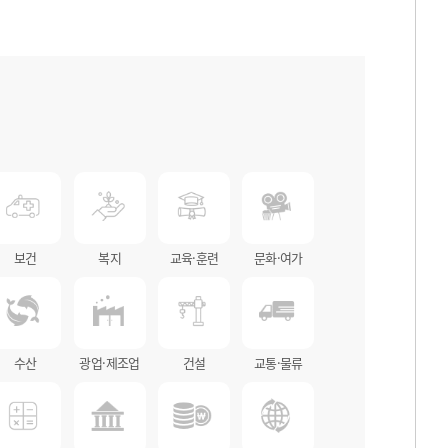
보건
복지
교육·훈련
문화·여가
수산
광업·제조업
건설
교통·물류