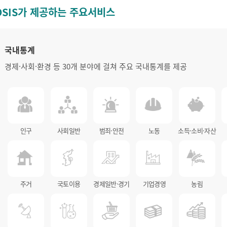
OSIS가 제공하는 주요서비스
국내통계
경제·사회·환경 등 30개 분야에 걸쳐 주요 국내통계를 제공
인구
사회일반
범죄·안전
노동
소득·소비·자산
주거
국토이용
경제일반·경기
기업경영
농림