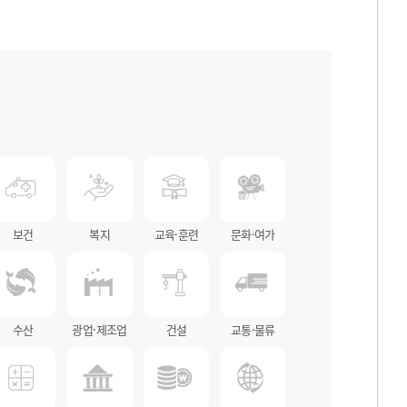
보건
복지
교육·훈련
문화·여가
수산
광업·제조업
건설
교통·물류