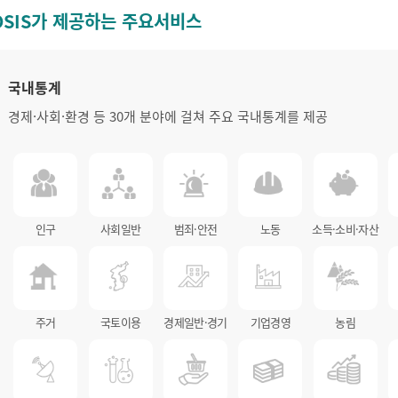
OSIS가 제공하는 주요서비스
국내통계
경제·사회·환경 등 30개 분야에 걸쳐 주요 국내통계를 제공
인구
사회일반
범죄·안전
노동
소득·소비·자산
주거
국토이용
경제일반·경기
기업경영
농림