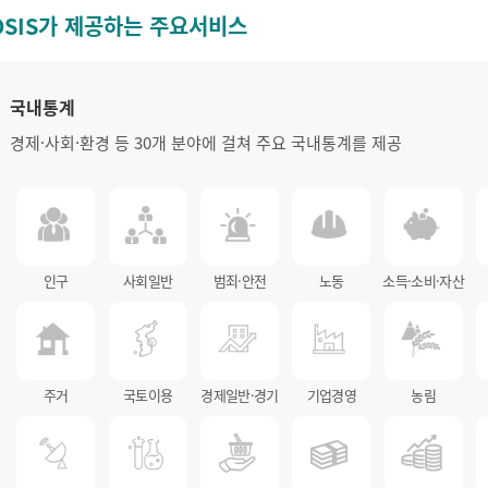
OSIS가 제공하는 주요서비스
국내통계
경제·사회·환경 등 30개 분야에 걸쳐 주요 국내통계를 제공
인구
사회일반
범죄·안전
노동
소득·소비·자산
주거
국토이용
경제일반·경기
기업경영
농림