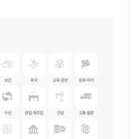
보건
복지
교육·훈련
문화·여가
수산
광업·제조업
건설
교통·물류