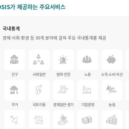
OSIS가 제공하는 주요서비스
국내통계
경제·사회·환경 등 30개 분야에 걸쳐 주요 국내통계를 제공
인구
사회일반
범죄·안전
노동
소득·소비·자산
주거
국토이용
경제일반·경기
기업경영
농림