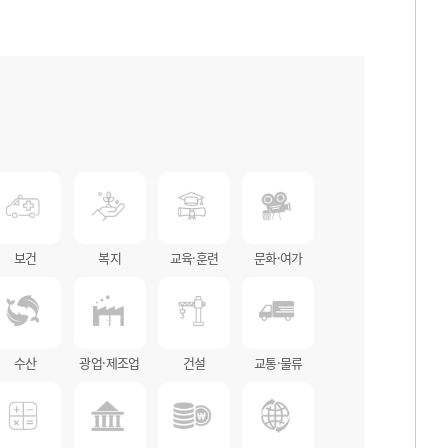
보건
복지
교육·훈련
문화·여가
수산
광업·제조업
건설
교통·물류