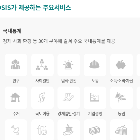
OSIS가 제공하는 주요서비스
국내통계
경제·사회·환경 등 30개 분야에 걸쳐 주요 국내통계를 제공
인구
사회일반
범죄·안전
노동
소득·소비·자산
주거
국토이용
경제일반·경기
기업경영
농림