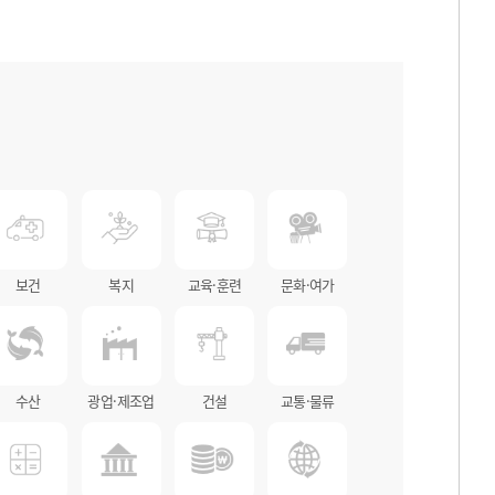
보건
복지
교육·훈련
문화·여가
수산
광업·제조업
건설
교통·물류