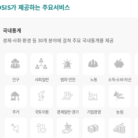
OSIS가 제공하는 주요서비스
국내통계
경제·사회·환경 등 30개 분야에 걸쳐 주요 국내통계를 제공
인구
사회일반
범죄·안전
노동
소득·소비·자산
주거
국토이용
경제일반·경기
기업경영
농림