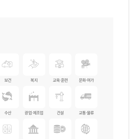
보건
복지
교육·훈련
문화·여가
수산
광업·제조업
건설
교통·물류