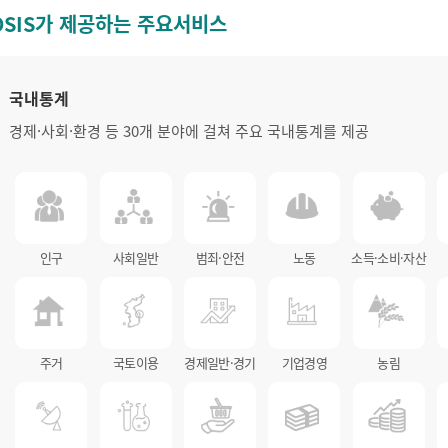
OSIS가 제공하는 주요서비스
국내통계
경제·사회·환경 등 30개 분야에 걸쳐 주요 국내통계를 제공
인구
사회일반
범죄·안전
노동
소득·소비·자산
주거
국토이용
경제일반·경기
기업경영
농림