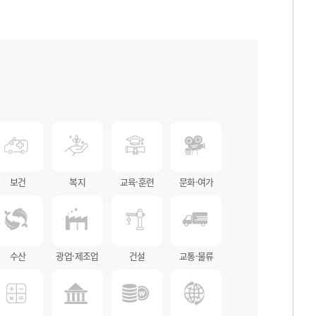
보건
복지
교육·훈련
문화·여가
수산
광업·제조업
건설
교통·물류