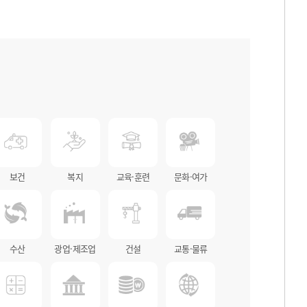
보건
복지
교육·훈련
문화·여가
수산
광업·제조업
건설
교통·물류