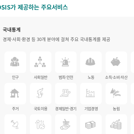
OSIS가 제공하는 주요서비스
국내통계
경제·사회·환경 등 30개 분야에 걸쳐 주요 국내통계를 제공
인구
사회일반
범죄·안전
노동
소득·소비·자산
주거
국토이용
경제일반·경기
기업경영
농림