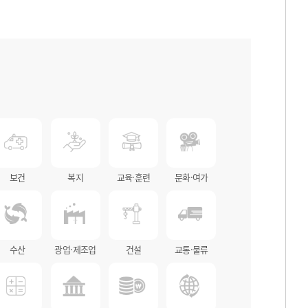
보건
복지
교육·훈련
문화·여가
수산
광업·제조업
건설
교통·물류