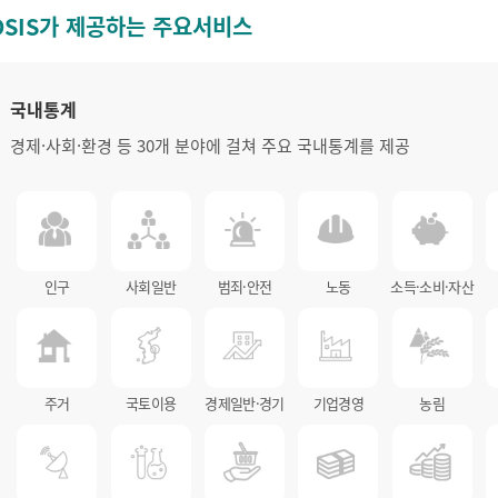
OSIS가 제공하는 주요서비스
국내통계
경제·사회·환경 등 30개 분야에 걸쳐 주요 국내통계를 제공
인구
사회일반
범죄·안전
노동
소득·소비·자산
주거
국토이용
경제일반·경기
기업경영
농림