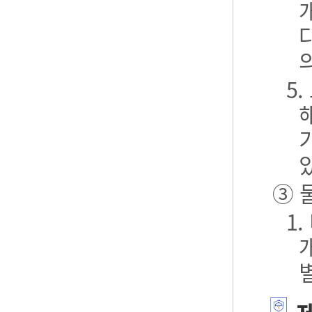
5
③ 
1