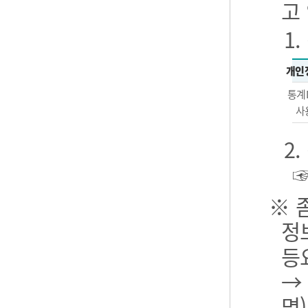
고
1
개인
통계
사
2
※ 
정
등
→
명