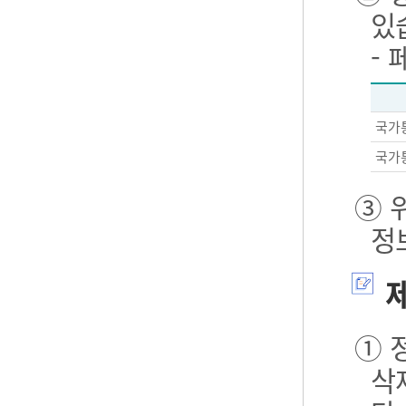
있
-
국가
국가
③ 
정
제
① 
삭