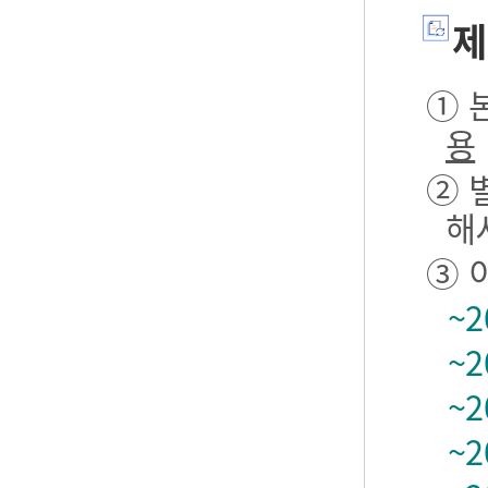
제
① 본
용
② 
해
③ 
~2
~2
~2
~2