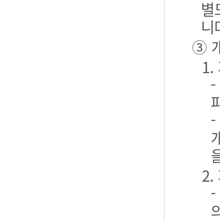
별
니
③ 
1
2