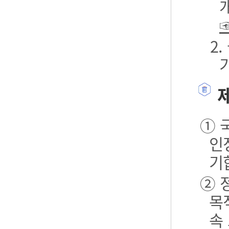
2
제
① 
인
기
② 
목
속