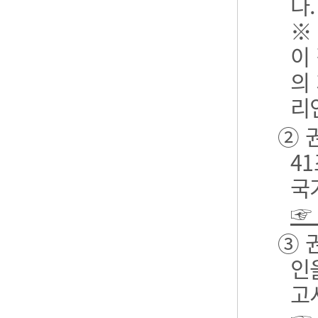
다.
※
이
의
리
② 
4
국
☞
③ 
인
고