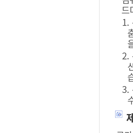
드
1
2
3
제