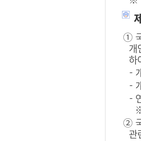
제
① 
개
하
-
-
- 
② 
관