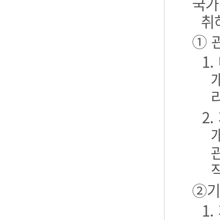
국가
취
① 
1
2
②기
1