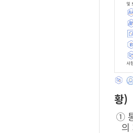
및 
사항
황)
① 
의