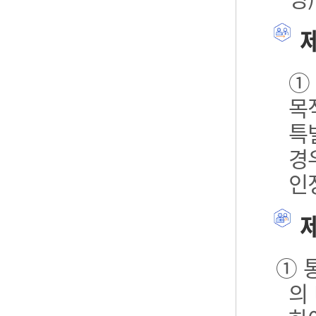
제
①
목
특
경
인
제
① 
의