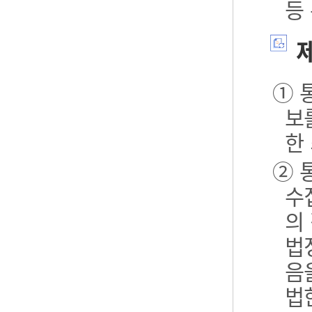
등
제
① 
보
한
② 
수
의
법
음
법