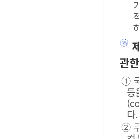
제
관한
① 
등
(
다.
② 
컴