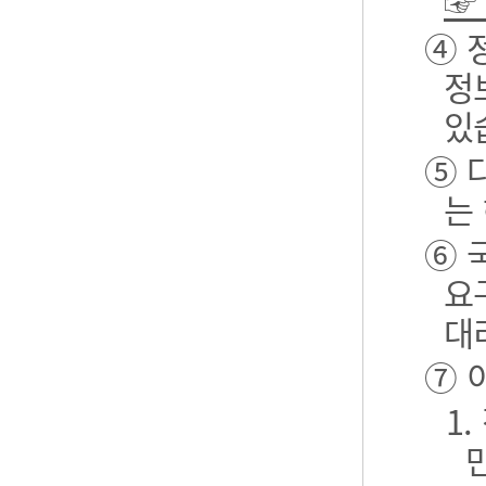
☞
④ 
정
있
⑤ 
는
⑥ 
요
대
⑦ 
1