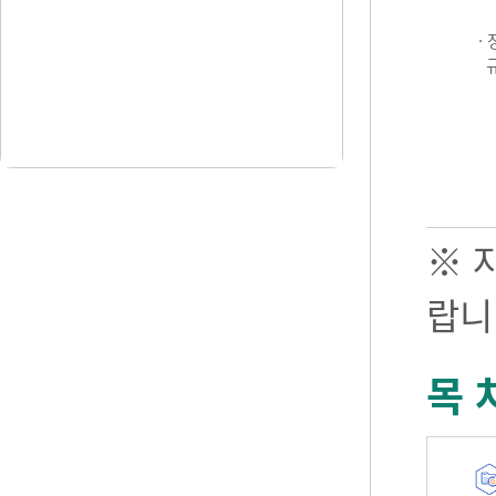
·
※ 
랍니
목 