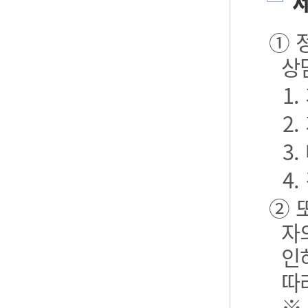
제
① 
상
1
2
3.
4.
② 
자
인
따
※