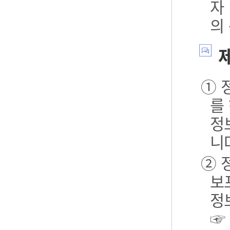
자
의
제
① 
를
정
니
② 
보포
정
☞