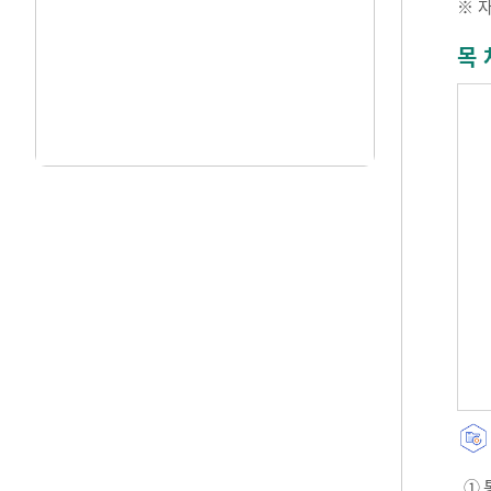
※ 
목 
① 