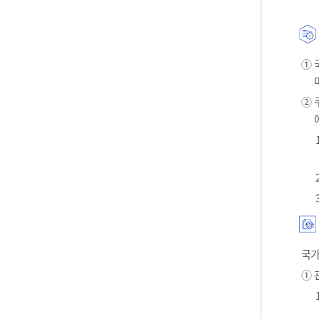
① 
② 
국가
① 