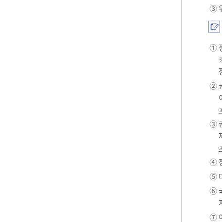
③ 
① 
② 
③ 
④ 
⑤ 
⑥ 
⑦ 