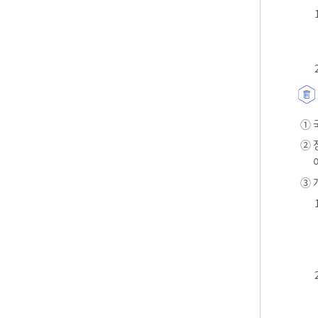
① 
② 
③ 