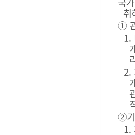
국가
취
① 
1
2
②기
1