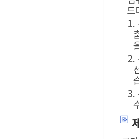
드
1
2
3
제