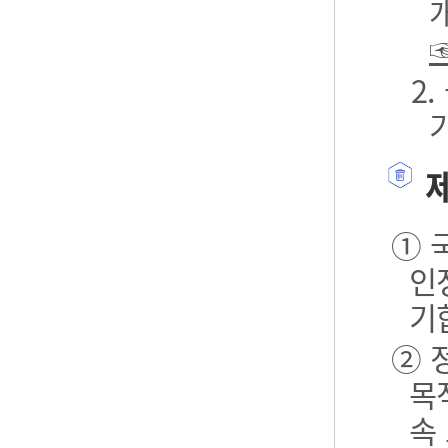
2
제
① 
인
기
② 
목
속