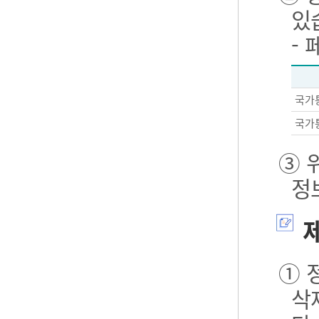
있
-
국가
국가
③ 
정
제
① 
삭