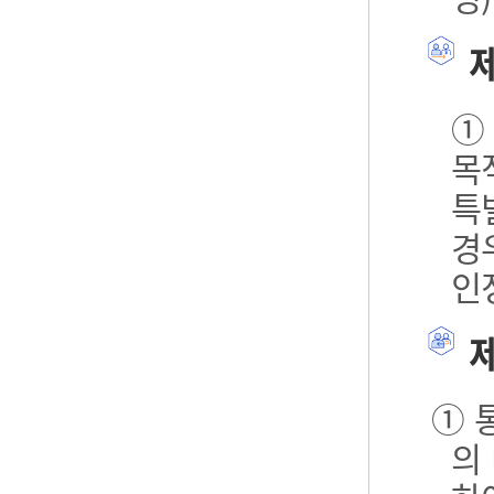
제
①
목
특
경
인
제
① 
의