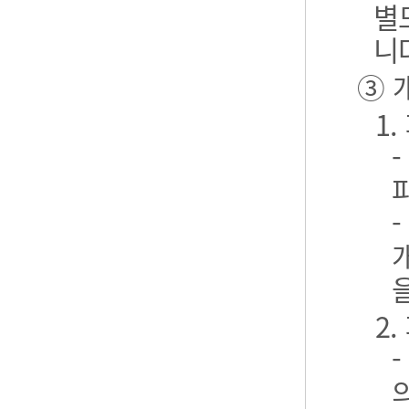
별
니
③ 
1
2