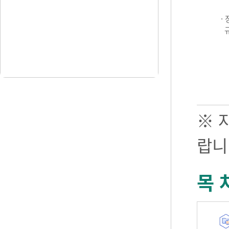
·
※ 
랍니
목 