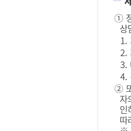
제
① 
상
1
2
3.
4.
② 
자
인
따
※