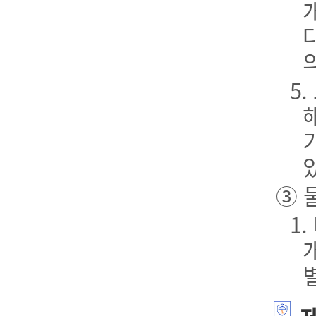
5
③ 
1