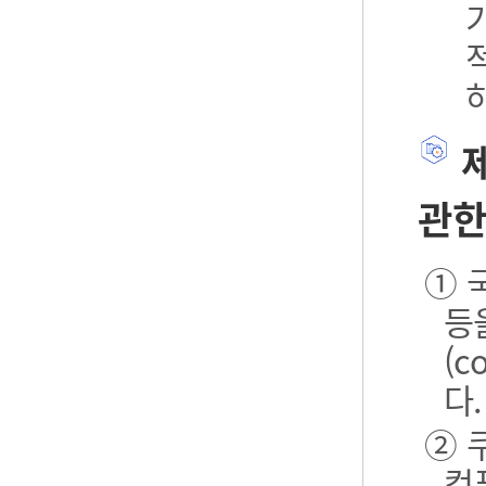
제
관한
① 
등
(
다.
② 
컴