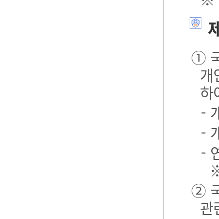
제
① 
개
하
-
-
- 
② 
관