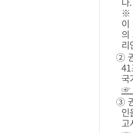
다.
※
이
의
리
② 
4
국
☞
③ 
인
고