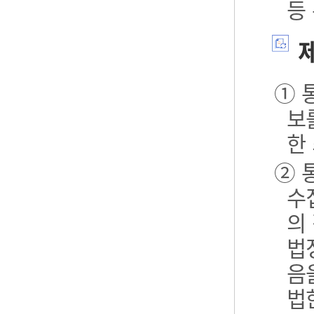
등
제
① 
보
한
② 
수
의
법
음
법