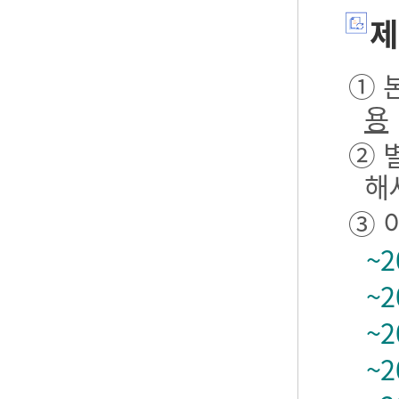
제
① 본
용
② 
해
③ 
~2
~2
~2
~2