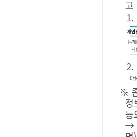
고
1
개인
통계
사
2
※ 
정
등
→
명