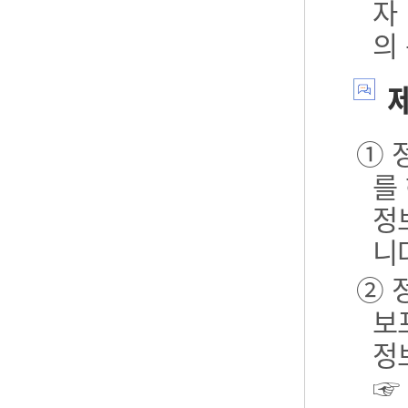
자
의
제
① 
를
정
니
② 
보포
정
☞