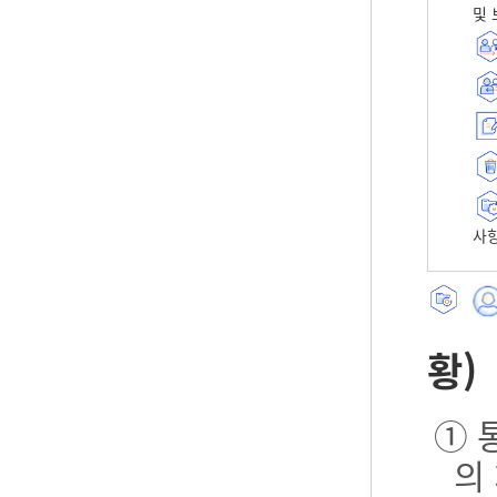
및 
사항
황)
① 
의