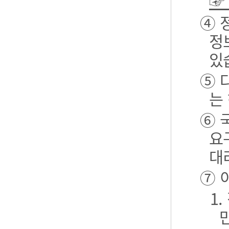
☞
④ 
정
있
⑤ 
는
⑥ 
요
대
⑦ 
1