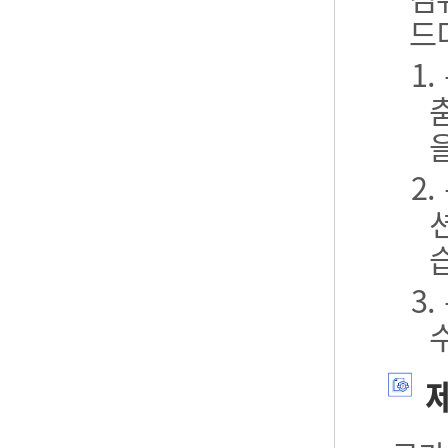
드
1
2
3
제