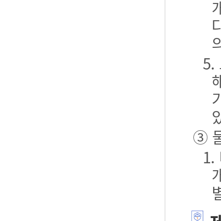
5
③ 
1