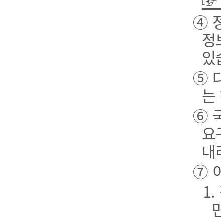
☞
④ 
정
있
⑤ 
는
⑥ 
요
대
⑦ 
1