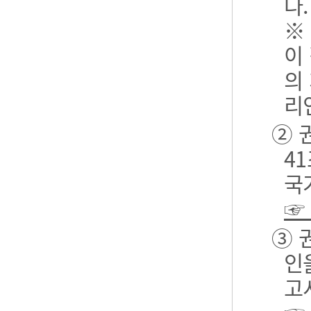
다.
※
이
의
리
② 
4
국
☞
③ 
인
고