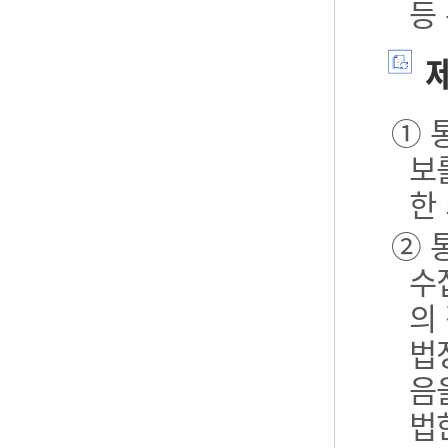
등
제
① 
보
한
② 
수
의
법
음
법