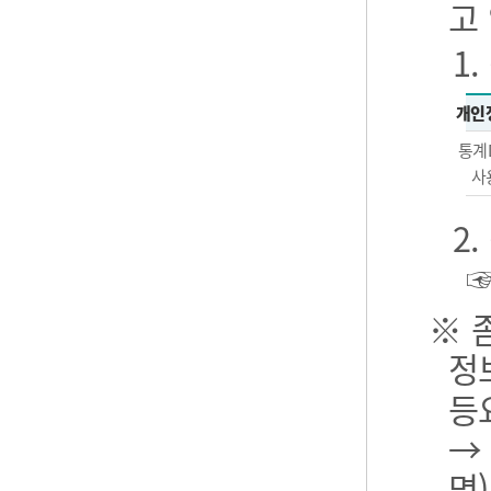
고
1
개인
통계
사
2
※ 
정
등
→
명