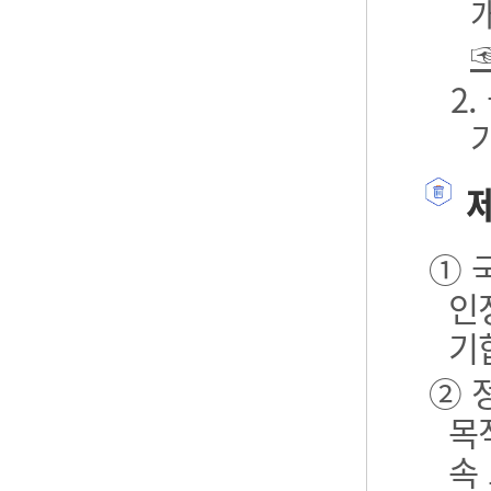
2
제
① 
인
기
② 
목
속