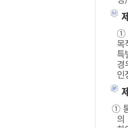
제
①
목
특
경
인
제
① 
의