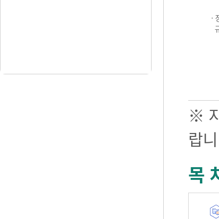
·
※ 
랍니
목 