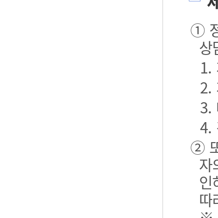
제
① 
상
1
2
3.
4.
② 
자
인
따
※