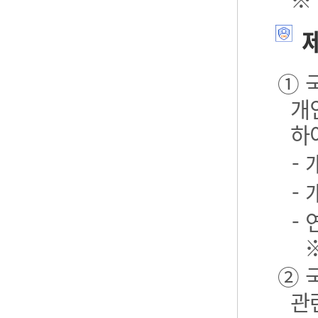
제
① 
개
하
-
-
- 
② 
관