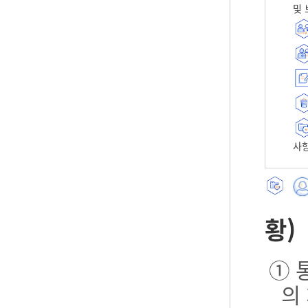
및 
사항
황)
① 
의