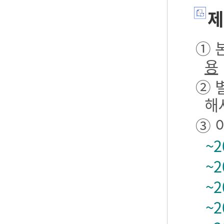
제
① 본
용
② 
해
③ 
~2
~2
~2
~2