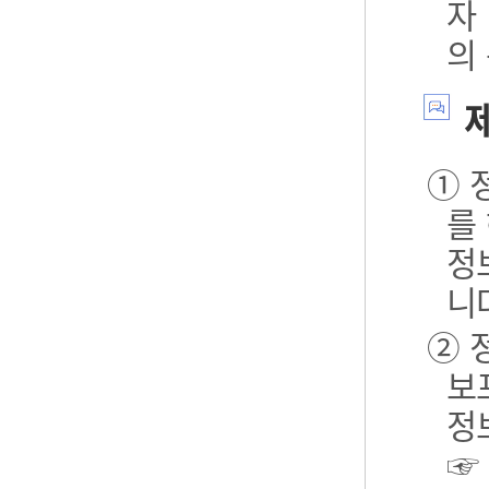
자
의
제
① 
를
정
니
② 
보포
정
☞