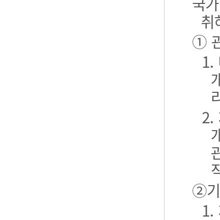
국가
취
① 
1
2
②기
1