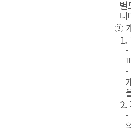
별
니
③ 
1
2