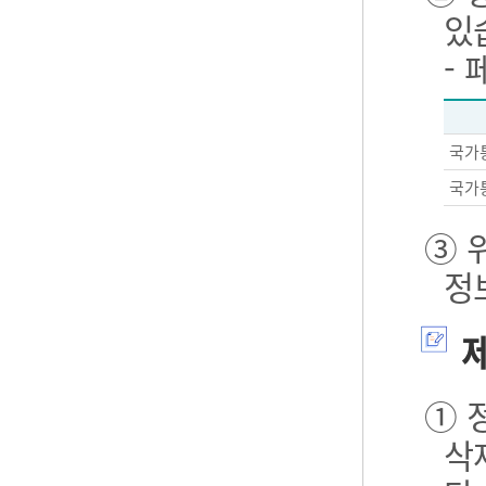
있
-
국가
국가
③ 
정
제
① 
삭