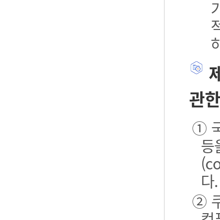
제
관한
① 
등
(
다.
② 
컴