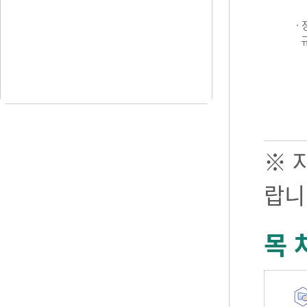
·
※ 
랍니
목 