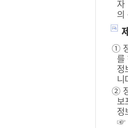
자
의
제
① 
를
정
니
② 
보포
정
☞