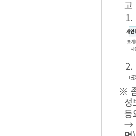
고
1
개인
통계
사
2
※ 
정
등
→
명