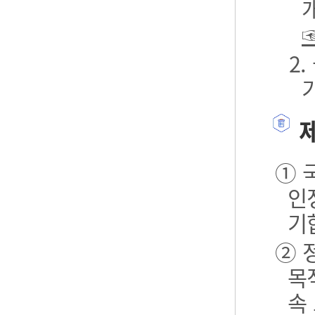
2
제
① 
인
기
② 
목
속