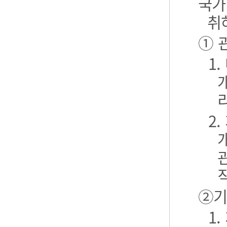
국가
취
① 
1
2
②기
1