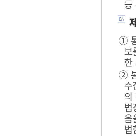
등
제
① 
보
한
② 
수
의
법
음
법