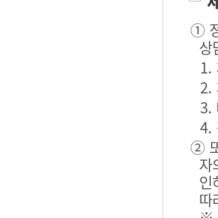
제
① 
상
1
2
3.
4.
② 
자
인
따
※