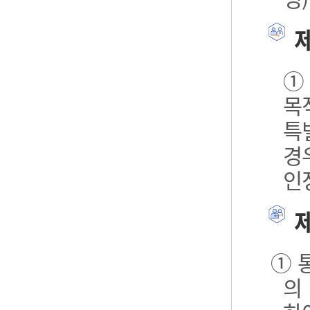
제
①
목
특
경
인
제
① 
의