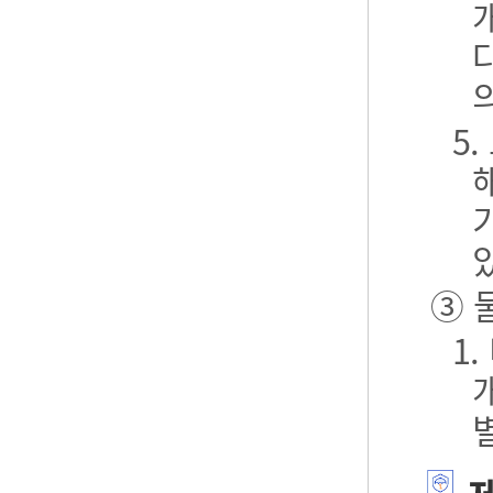
5
③ 
1