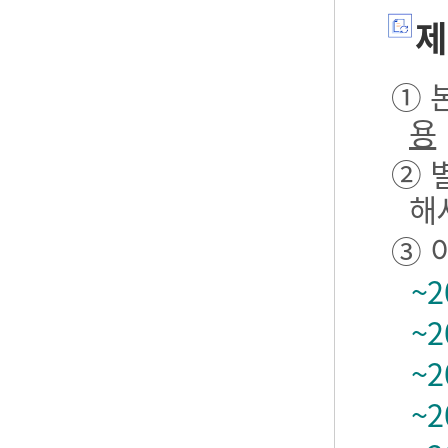
제
① 본
용
② 
해
③ 
~2
~2
~2
~2