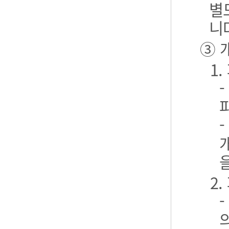
별
니
③ 
1
2