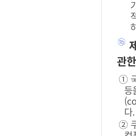
제
관한
① 
등
(
다.
② 
컴