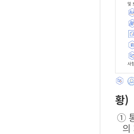
및 
사항
황)
① 
의