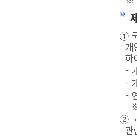
제
① 
개
하
-
-
- 
② 
관