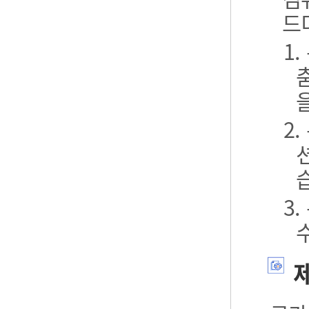
드
1
2
3
제