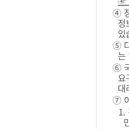
☞
④ 
정
있
⑤ 
는
⑥ 
요
대
⑦ 
1