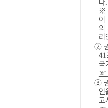
다.
※
이
의
리
② 
4
국
☞
③ 
인
고