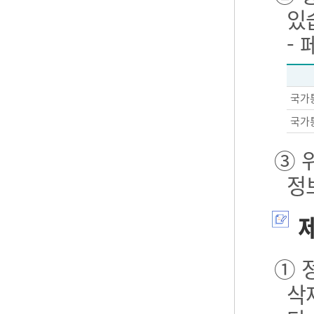
있
-
국가
국가
③ 
정
제
① 
삭