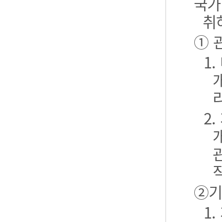
국가
취
① 
1
2
②기
1