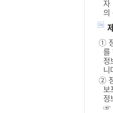
자
의
제
① 
를
정
니
② 
보포
정
☞