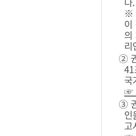
다.
※
이
의
리
② 
4
국
☞
③ 
인
고