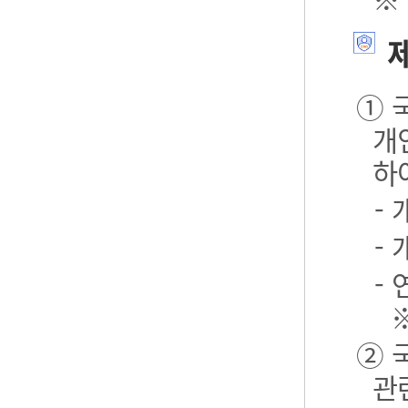
제
① 
개
하
-
-
- 
② 
관