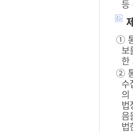
등
제
① 
보
한
② 
수
의
법
음
법