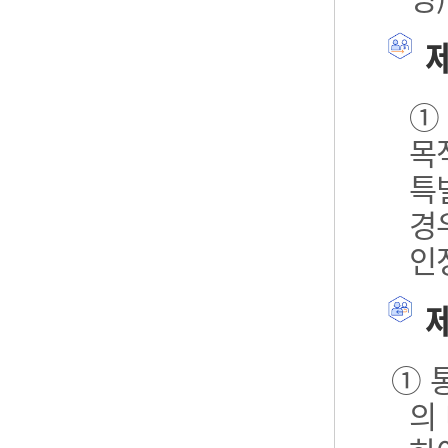
제
①
목
특
경
인
제
① 
의