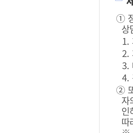
제
① 
상
1
2
3.
4.
② 
자
인
따
※