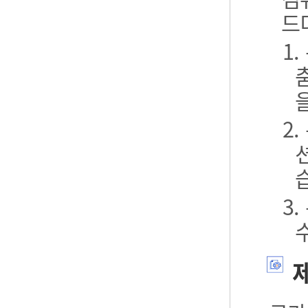
드
1
2
3
제