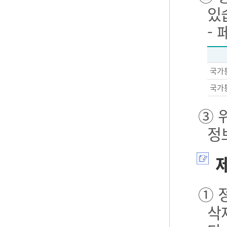
있
-
국가
국가
③ 
정
제
① 
삭