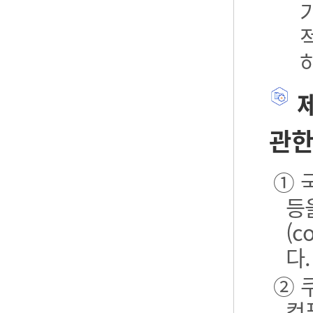
제
관한
① 
등
(
다.
② 
컴