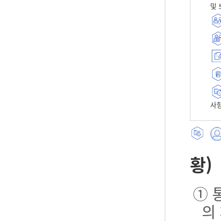
및 
사항
황)
① 
의