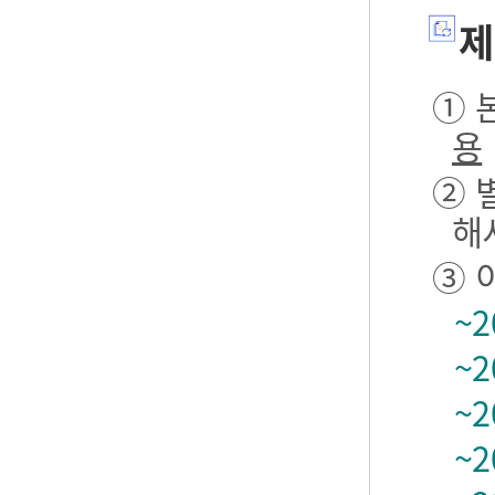
제
① 본
용
② 
해
③ 
~2
~2
~2
~2