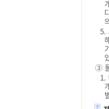
5
③ 
1