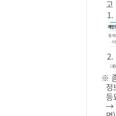
고
1
개인
통계
사
2
※ 
정
등
→
명