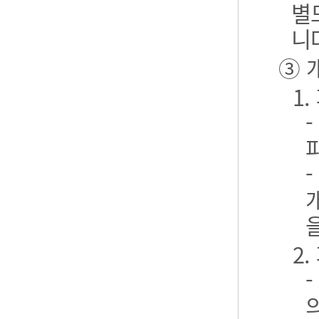
별
니
③ 
1
2