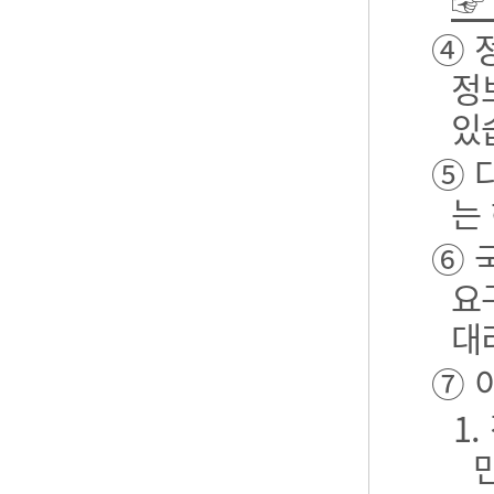
☞
④ 
정
있
⑤ 
는
⑥ 
요
대
⑦ 
1