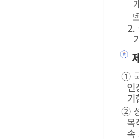
2
제
① 
인
기
② 
목
속