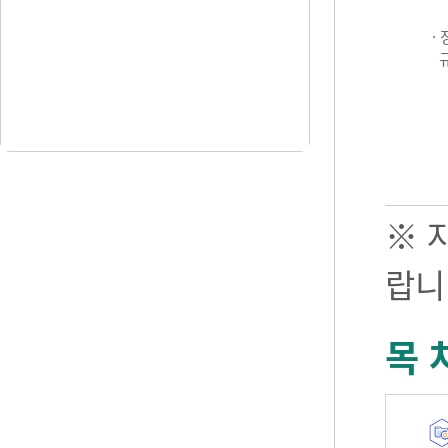
·
※ 
랍니
목 