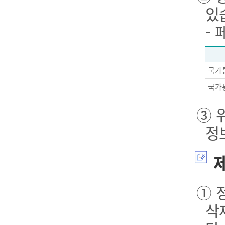
있
-
국가
국가
③ 
정
제
① 
삭