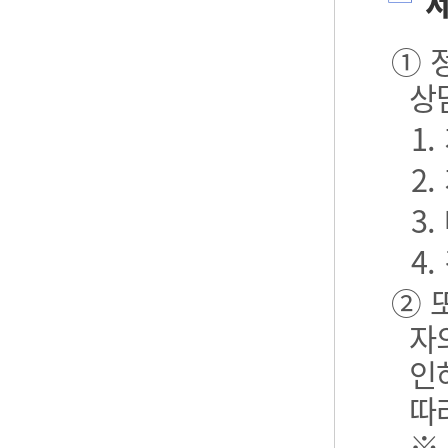
제
① 
상
1
2
3.
4.
② 
자
인
따
※