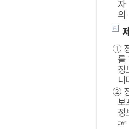
자
의
제
① 
를
정
니
② 
보포
정
☞