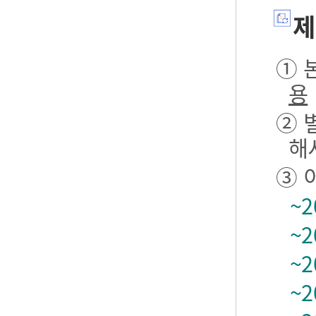
제
① 본
용
② 
해
③ 
~2
~2
~2
~2