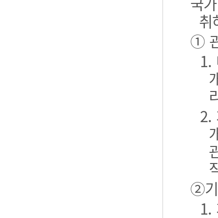
국가
취
① 
1
2
②기
1