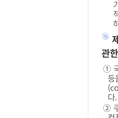
제
관한
① 
등
(
다.
② 
컴