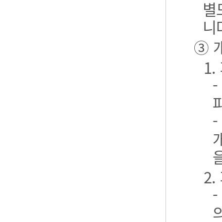
별
니
③ 
1
2