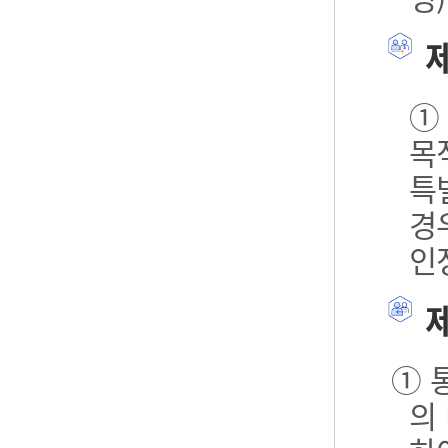
제
①
목
특
경
인
제
① 
의