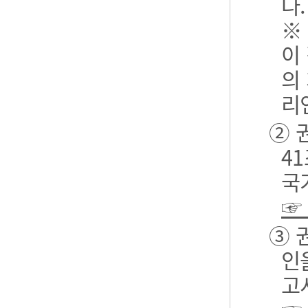
다.
※
이
의
리
② 
4
국
☞
③ 
인
고