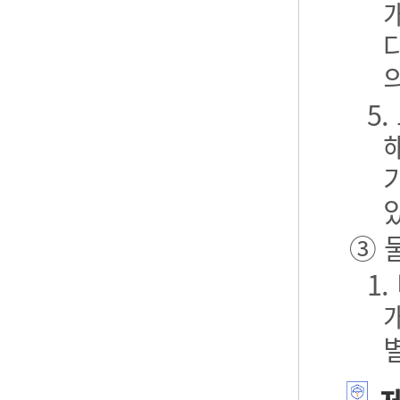
5
③ 
1