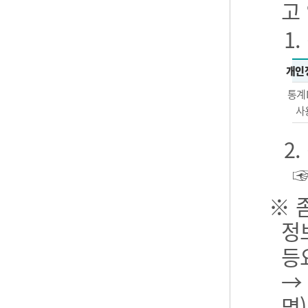
고
1
개인
통계
사
2
※ 
정
등
→
명