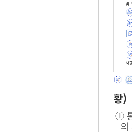
및 
사항
황)
① 
의