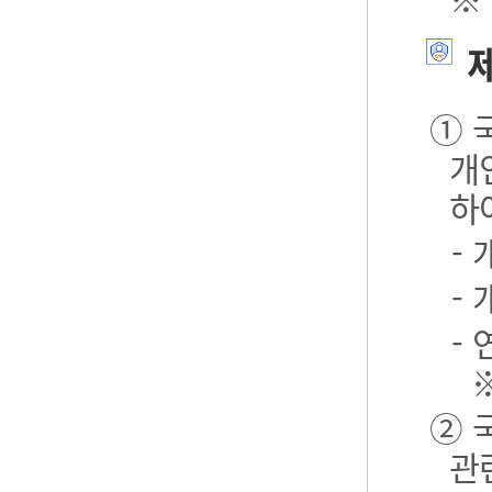
제
① 
개
하
-
-
- 
② 
관