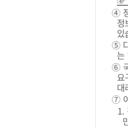
☞
④ 
정
있
⑤ 
는
⑥ 
요
대
⑦ 
1