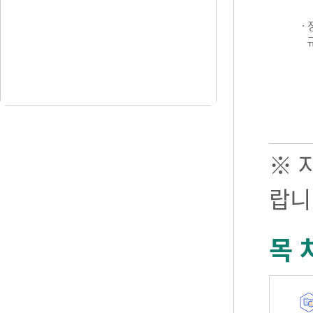
·
※ 
랍니
목 