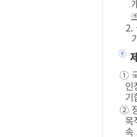
2
제
① 
인
기
② 
목
속