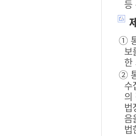
등
제
① 
보
한
② 
수
의
법
음
법