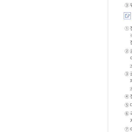
③ 
① 
② 
③ 
④ 
⑤ 
⑥ 
⑦ 