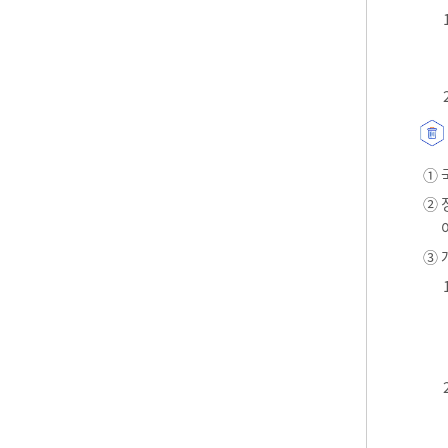
① 
② 
③ 