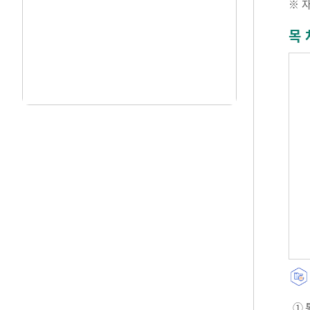
※ 
목 
① 