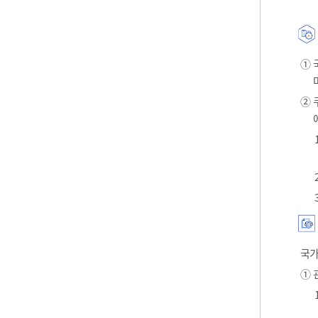
① 
② 
국가
① 