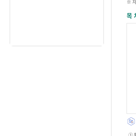
※ 
목 
① 