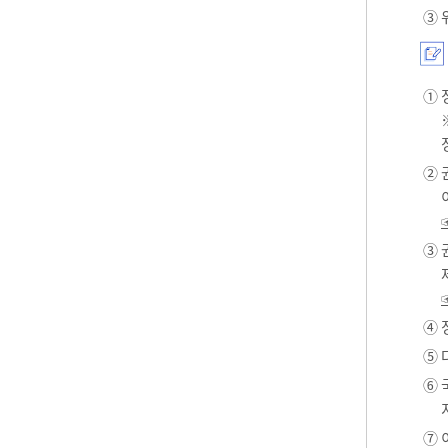
③ 
① 
② 
③ 
④ 
⑤ 
⑥ 
⑦ 