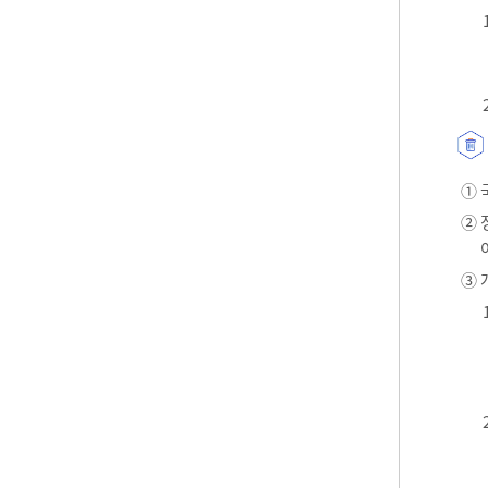
① 
② 
③ 