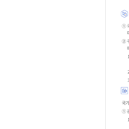
① 
② 
국가
① 