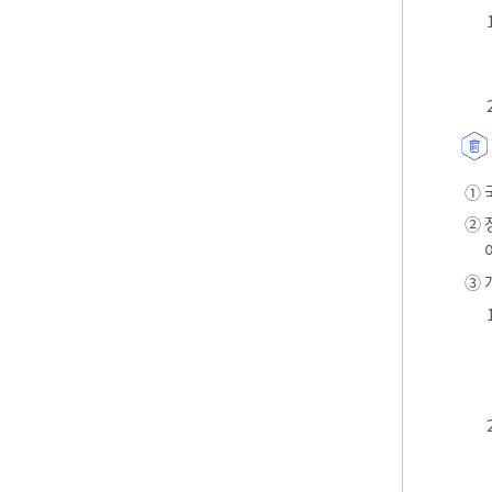
① 
② 
③ 