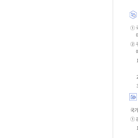
① 
② 
국가
① 