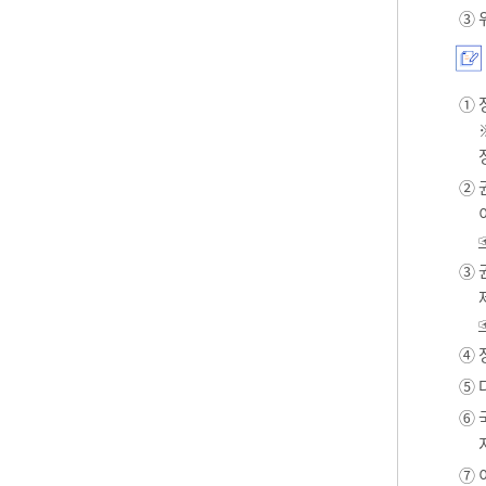
③ 
① 
② 
③ 
④ 
⑤ 
⑥ 
⑦ 