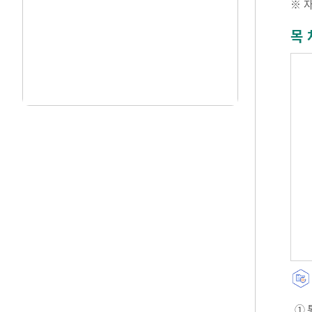
※ 
목 
① 