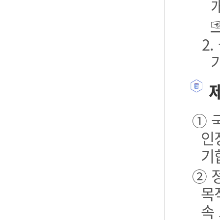
2
제
① 
인
기
② 
목
속