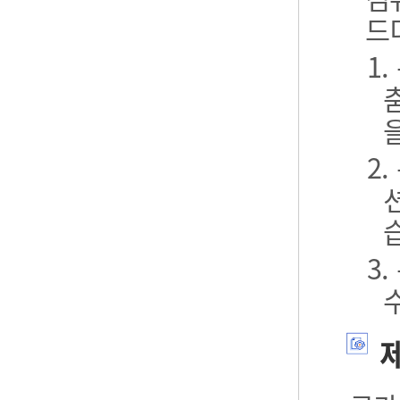
드
1
2
3
제