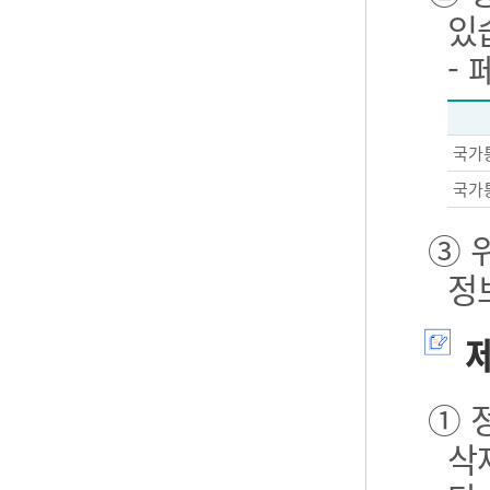
있
-
국가
국가
③ 
정
제
① 
삭