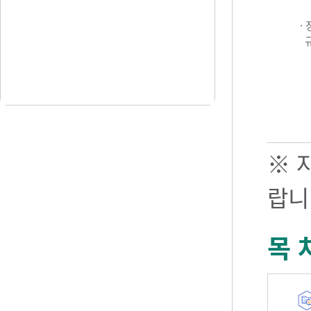
·
※ 
랍니
목 