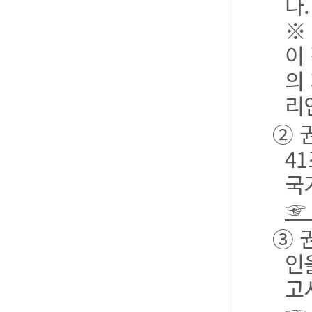
다.
※
이
의
리
② 
4
국
☞
③ 
인
고