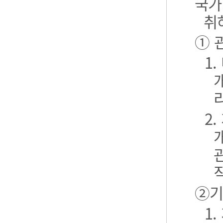
국가
취
① 
1
2
②기
1