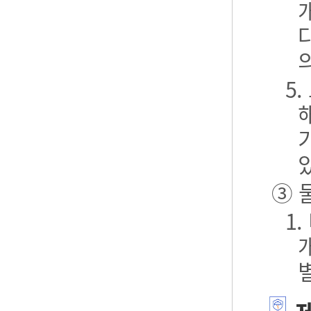
5
③ 
1