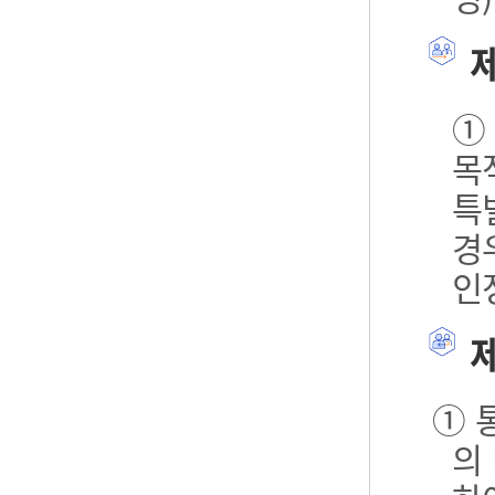
제
①
목
특
경
인
제
① 
의