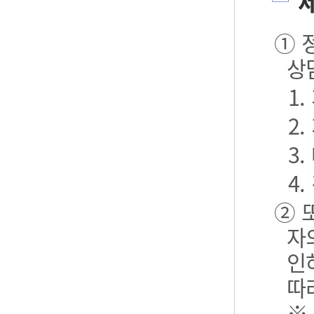
제
① 
상
1
2
3.
4.
② 
자
인
따
※