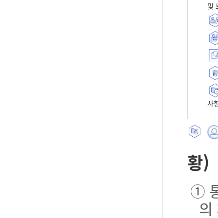
및 
사항
황)
① 
의