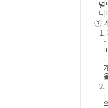
별
니
③ 
1
2