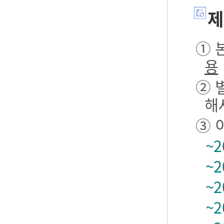
제
① 본
용
② 
해
③ 
~2
~2
~2
~2