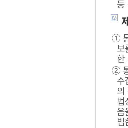
등
제
① 
보
한
② 
수
의
법
음
법