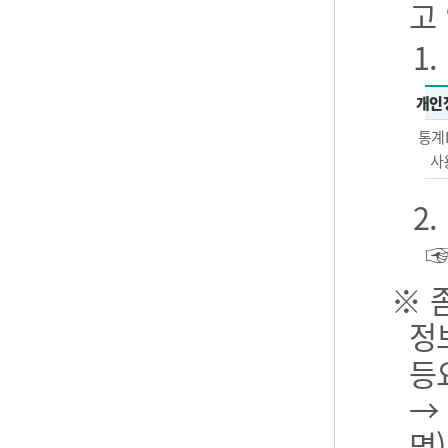
고
1
개인
통계
사
2
※ 
정
등
→
명