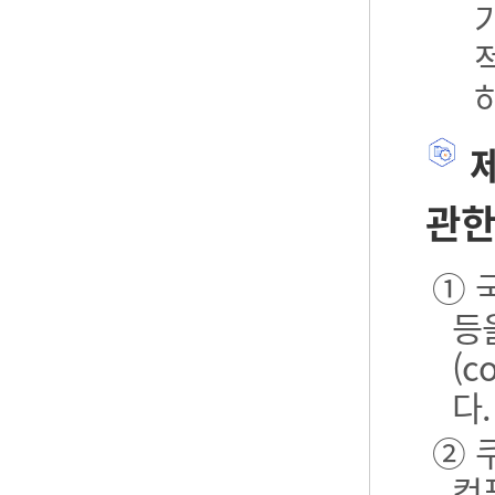
제
관한
① 
등
(
다.
② 
컴