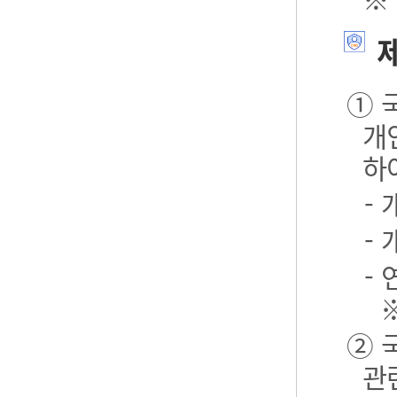
제
① 
개
하
-
-
- 
② 
관