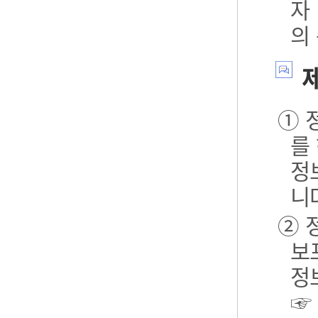
자
의
제
① 
를
정
니
② 
보포
정
☞