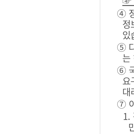
☞
④ 
정
있
⑤ 
는
⑥ 
요
대
⑦ 
1