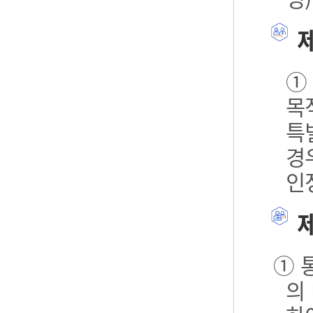
제
①
목
특
경
인
제
① 
의