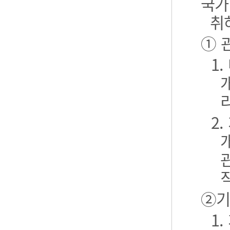
국가
취
① 
1
2
②기
1