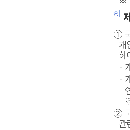
제
① 
개
하
-
-
- 
② 
관