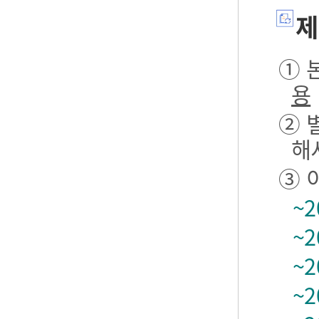
제
① 본
용
② 
해
③ 
~2
~2
~2
~2