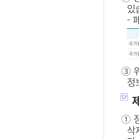
있
-
국가
국가
③ 
정
제
① 
삭