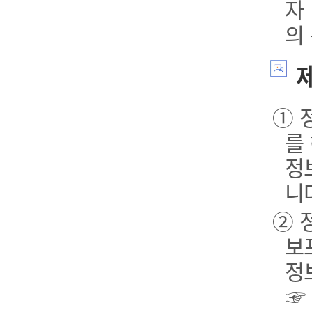
자
의
제
① 
를
정
니
② 
보포
정
☞