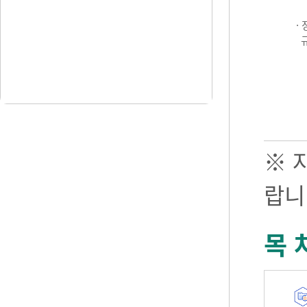
·
※ 
랍니
목 