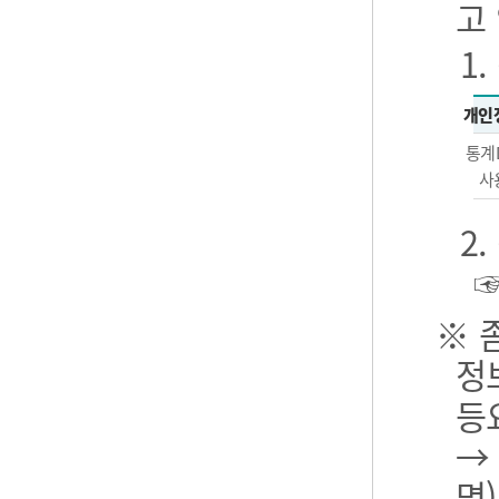
고
1
개인
통계
사
2
※ 
정
등
→
명