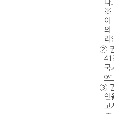
다.
※
이
의
리
② 
4
국
☞
③ 
인
고