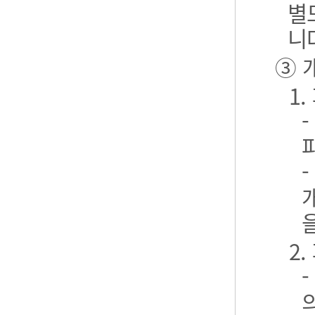
별
니
③ 
1
2