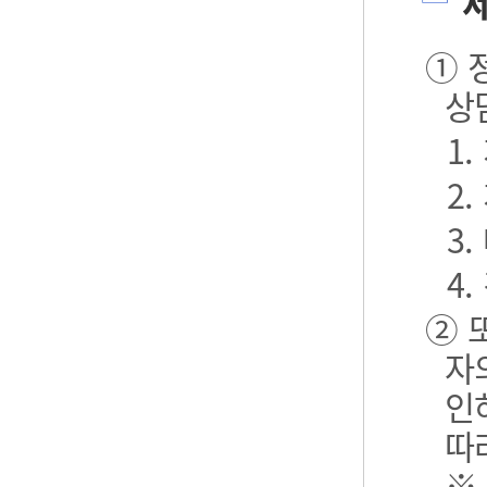
제
① 
상
1
2
3.
4.
② 
자
인
따
※