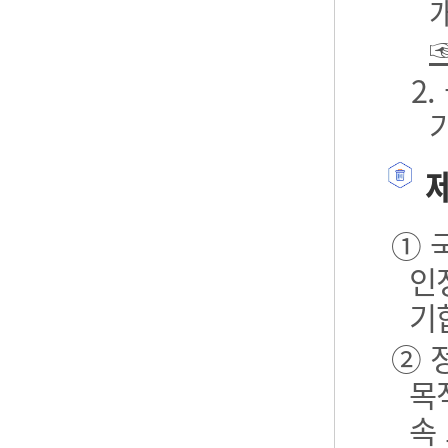
2
제
① 
인
기
② 
목
속