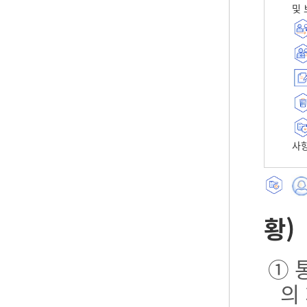
및 
사항
황)
① 
의