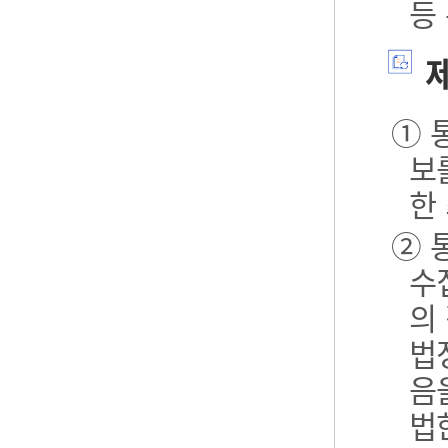
등
제
① 
보
한
② 
수
의
법
음
법