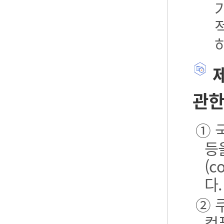
제
관한
① 
등
(
다.
② 
컴