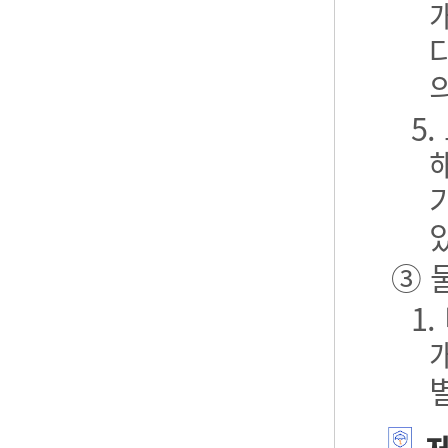
5
③ 
1