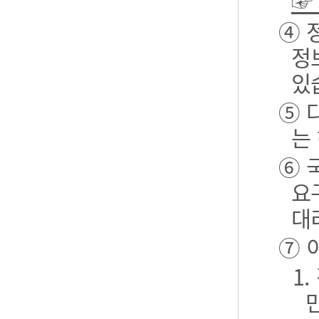
☞
④ 
정
있
⑤ 
는
⑥ 
요
대
⑦ 
1