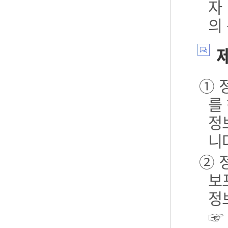
자
의
제
① 
를
정
니
② 
보포
정
☞