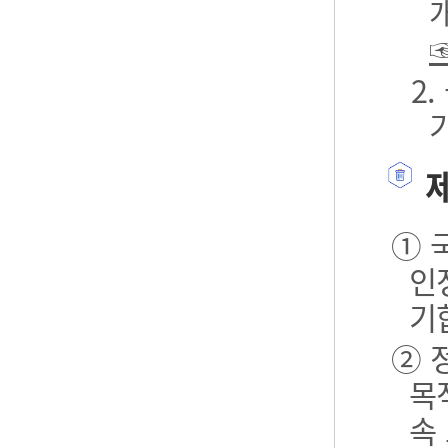
2
제
① 
인
기
② 
목
속