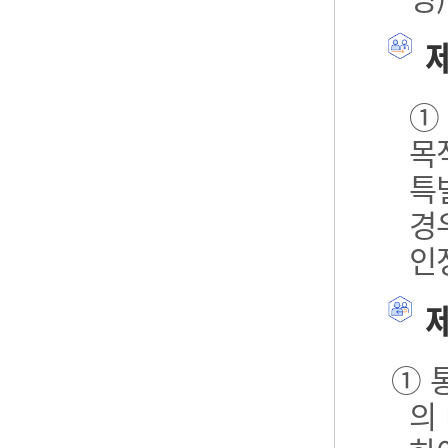
제
①
목
특
경
인
제
① 
의