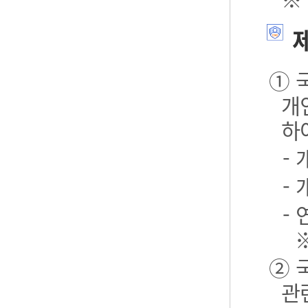
제
① 
개
하
-
-
- 
② 
관