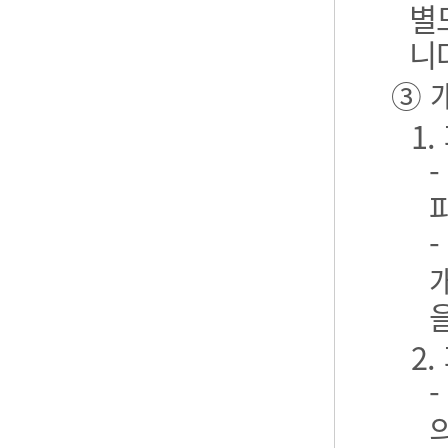
별
니
③ 
1
2