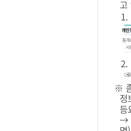
고
1
개인
통계
사
2
※ 
정
등
→
명