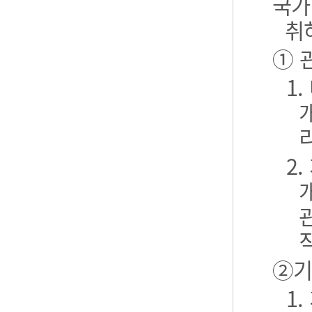
국가
취
① 
1
2
②기
1