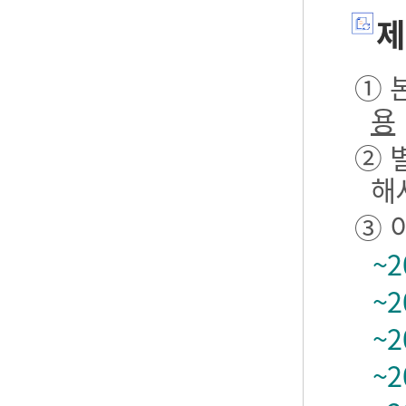
제
① 본
용
② 
해
③ 
~2
~2
~2
~2