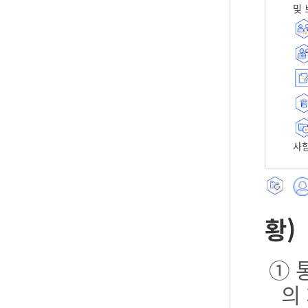
및 
사항
황)
① 
의