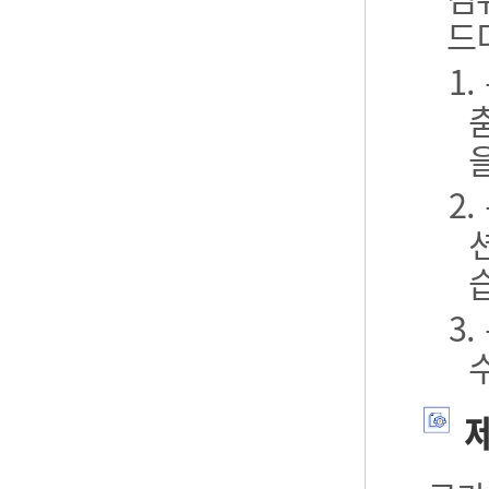
드
1
2
3
제