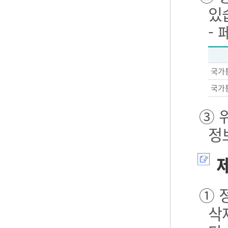
있
-
국가
국가
③ 
정
제
① 
삭