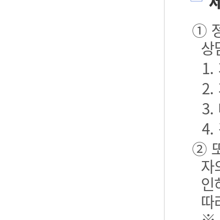
제
① 
상
1
2
3.
4.
② 
자
인
따
※