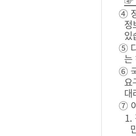
☞
④ 
정
있
⑤ 
는
⑥ 
요
대
⑦ 
1