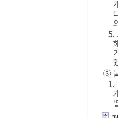
5
③ 
1