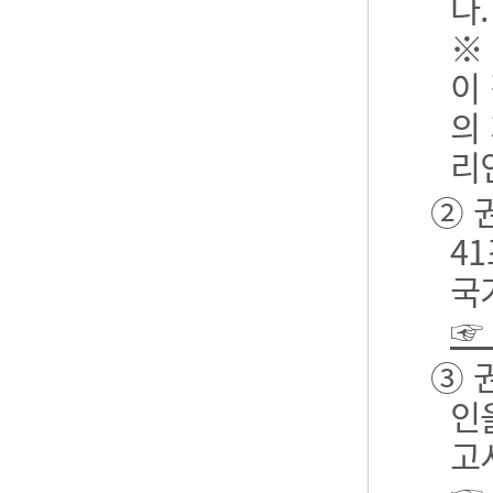
다.
※
이
의
리
② 
4
국
☞
③ 
인
고