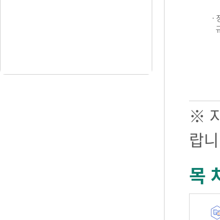
·
※ 
랍니
목 