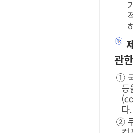
제
관한
① 
등
(
다.
② 
컴