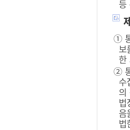
등
제
① 
보
한
② 
수
의
법
음
법