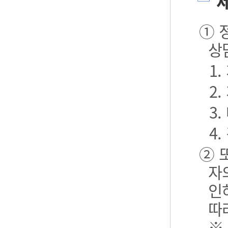
제
① 
상
1
2
3.
4.
② 
자
인
따
※