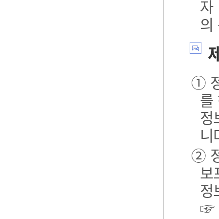
자
의
제
① 
를
정
니
② 
보포
정
☞