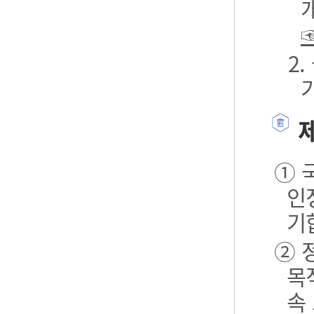
2
제
① 
인
기
② 
목
속