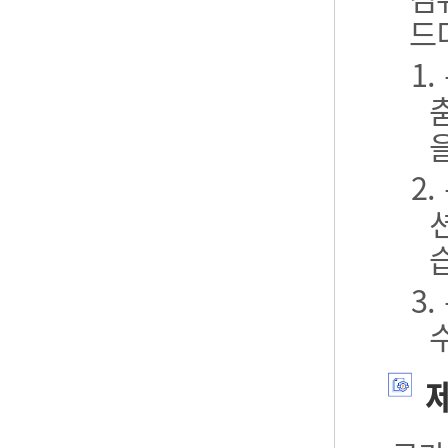
드
1
2
3
제