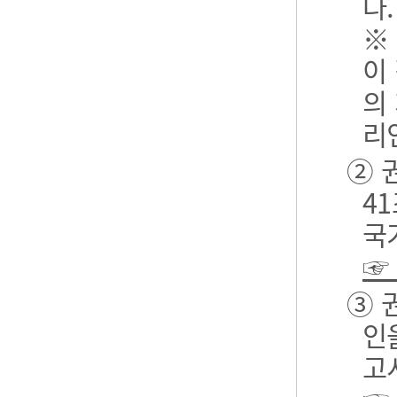
다.
※
이
의
리
② 
4
국
☞
③ 
인
고