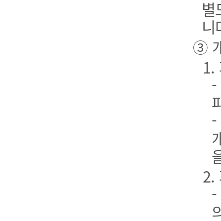
별
니
③ 
1
2