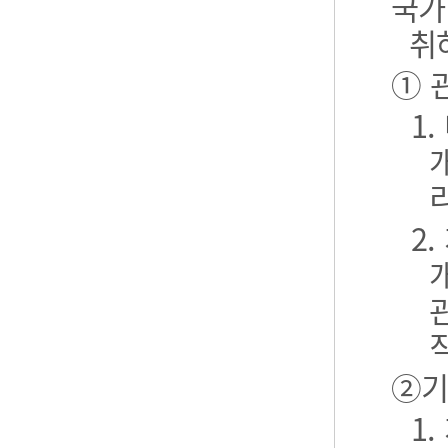
국가
취
① 
1
2
②기
1