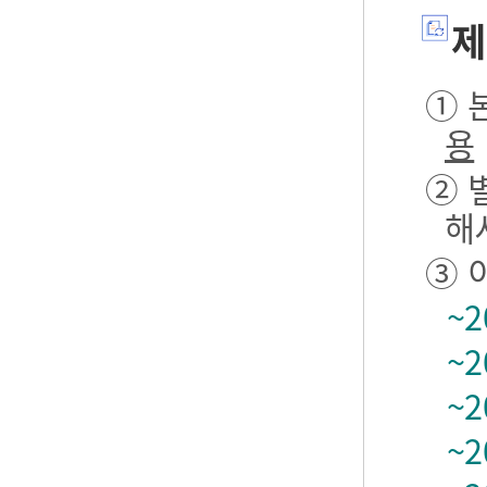
제
① 본
용
② 
해
③ 
~2
~2
~2
~2