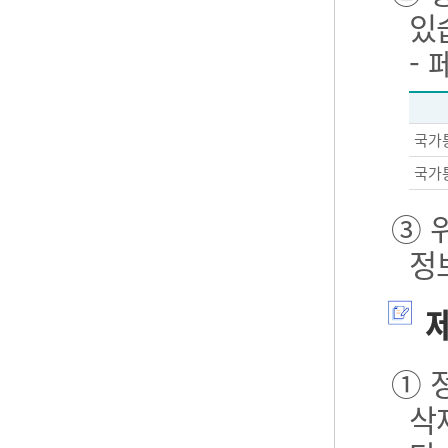
있
-
국가
국가
③ 
정
제
① 
삭