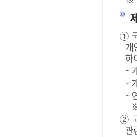
제
① 
개
하
-
-
- 
② 
관