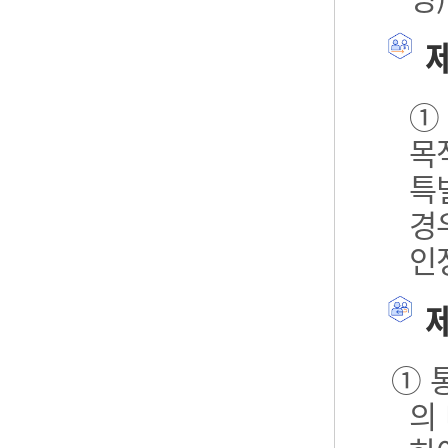
제
①
목
특
경
인
제
① 
의