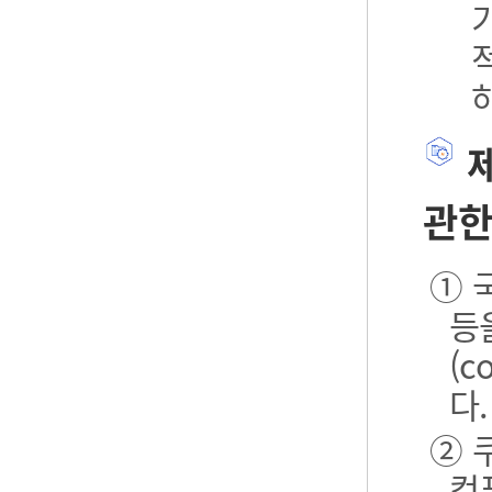
제
관한
① 
등
(
다.
② 
컴