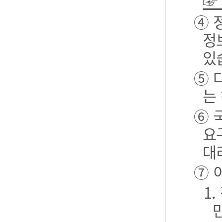
☞
④ 
정
있
⑤ 
는
⑥ 
요
대
⑦ 
1