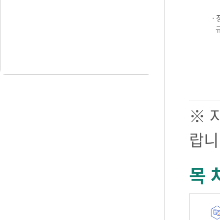
·
※ 
랍니
목 