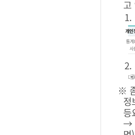
고
1
개인
통계
사
2
※ 
정
등
→
명