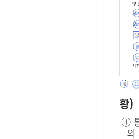
및 
사항
황)
① 
의