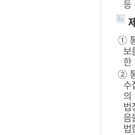
등
제
① 
보
한
② 
수
의
법
음
법