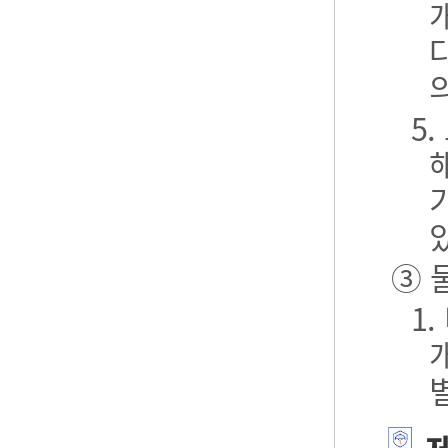
5
③ 
1