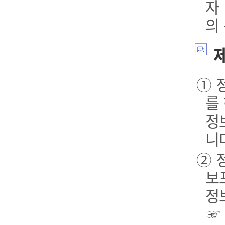
자
의
제
① 
를
정
니
② 
보포
정
☞