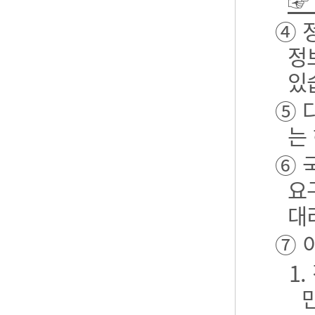
☞
④ 
정
있
⑤ 
는
⑥ 
요
대
⑦ 
1