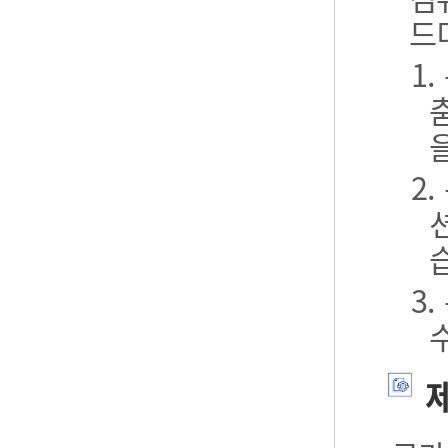
드
1
2
3
제