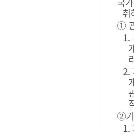
국가
취
① 
1
2
②기
1