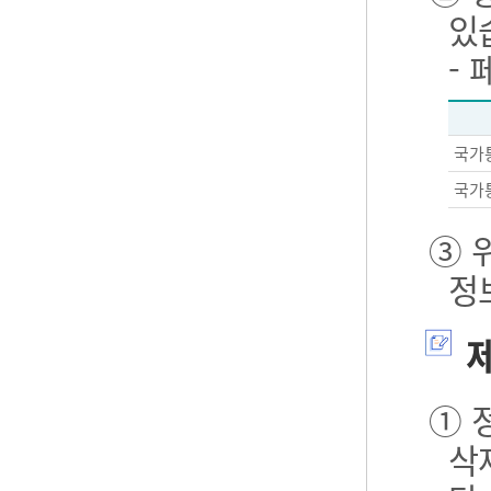
있
-
국가
국가
③ 
정
제
① 
삭