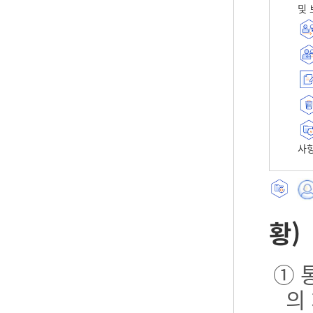
및 
사항
황)
① 
의