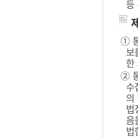
등
제
① 
보
한
② 
수
의
법
음
법