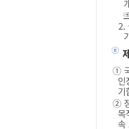
2
제
① 
인
기
② 
목
속