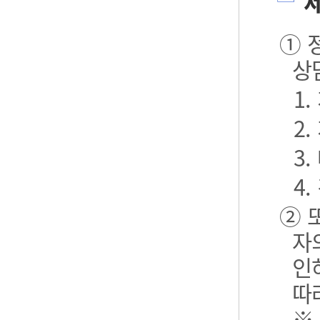
제
① 
상
1
2
3.
4.
② 
자
인
따
※