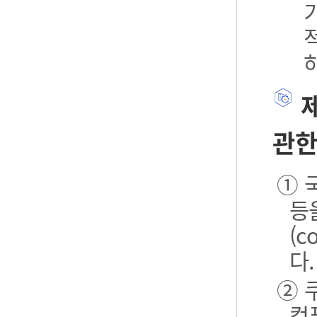
제
관한
① 
등
(
다.
② 
컴