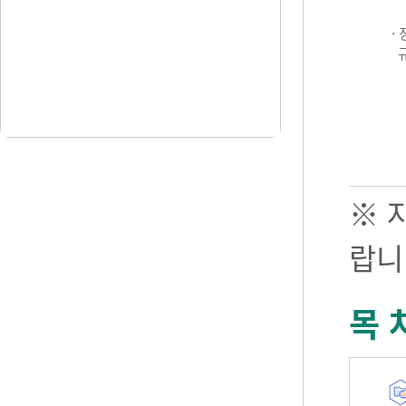
·
※ 
랍니
목 