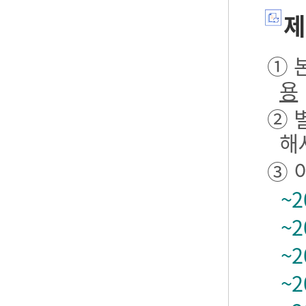
제
① 본
용
② 
해
③ 
~2
~2
~2
~2