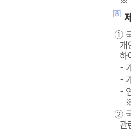
제
① 
개
하
-
-
- 
② 
관