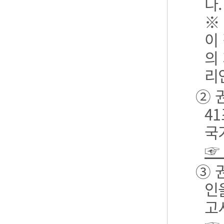
다.
※
이
의
리
② 
4
국
☞
③ 
인
고