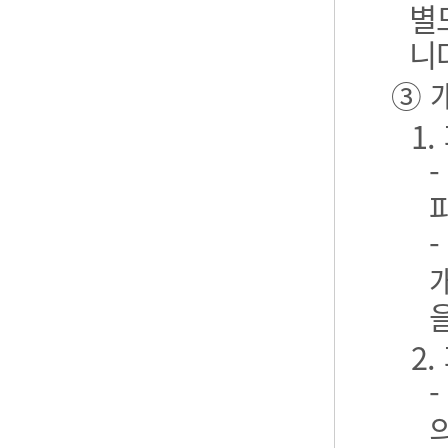
별
니
③ 
1
2