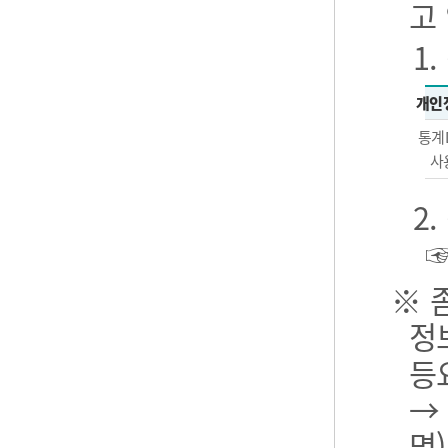
고
1
개인
통계
사
2
※ 
정
등
→
명