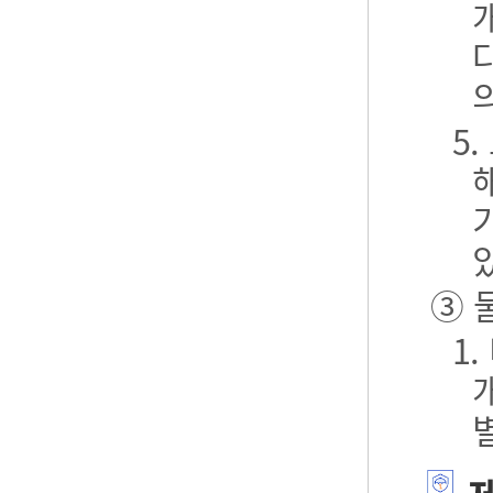
5
③ 
1