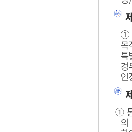
제
①
목
특
경
인
제
① 
의