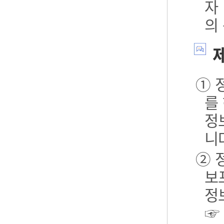
자
의
제
① 
를
정
니
② 
보포
정
☞