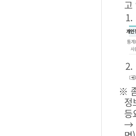
고
1
개인
통계
사
2
※ 
정
등
→
명