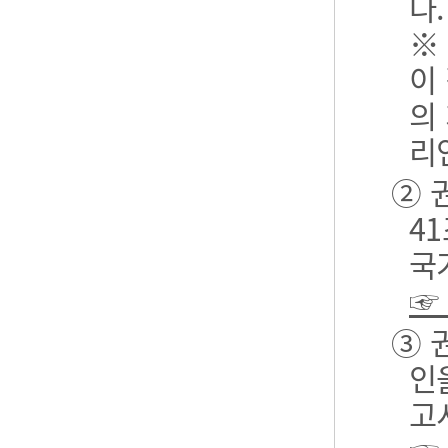
다.
※
이
의
리
② 
4
국
☞
③ 
인
고