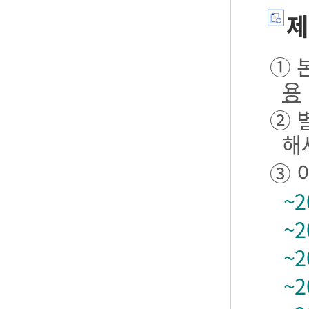
제
① 본
용
② 
해
③ 
~2
~2
~2
~2