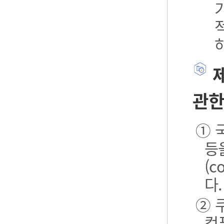
제
관한
① 
등
(
다.
② 
컴