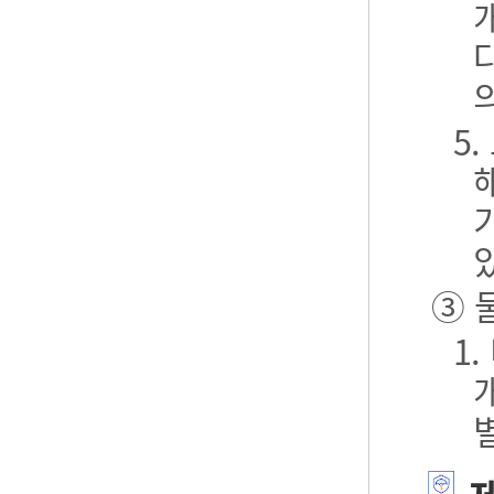
5
③ 
1