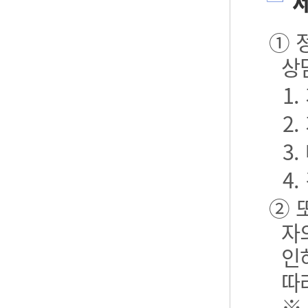
제
① 
상
1
2
3.
4.
② 
자
인
따
※