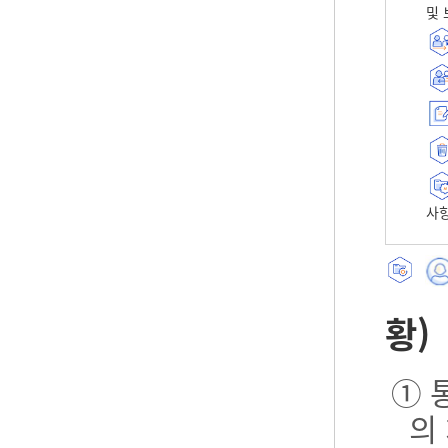
및 
사항
황)
① 
의