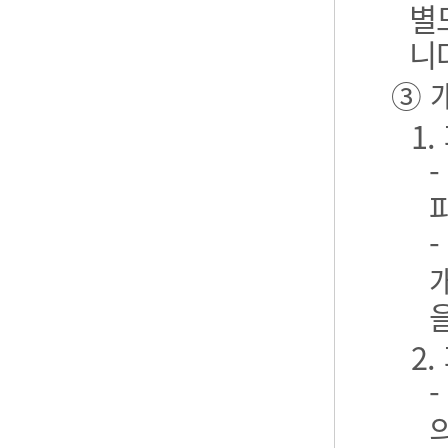
별
니
③ 
1
2