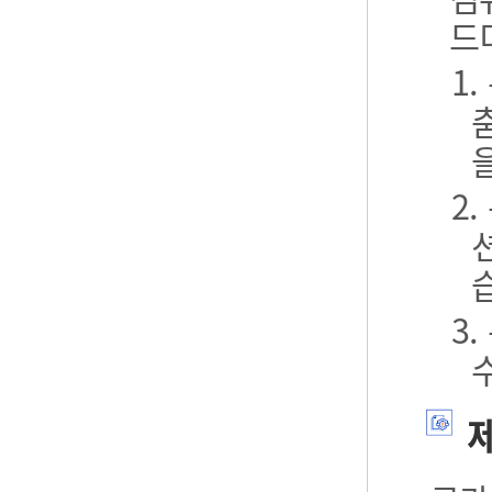
드
1
2
3
제