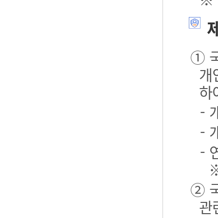
제
① 
개
하
-
-
- 
② 
관