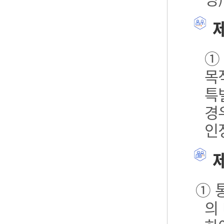
제
①
목
특
경
인
제
① 
의