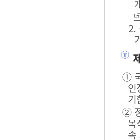
2
제
① 
인
기
② 
목
속