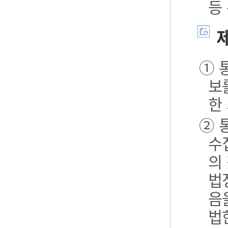
등
제
① 
보
한
② 
수
의
법
음
법