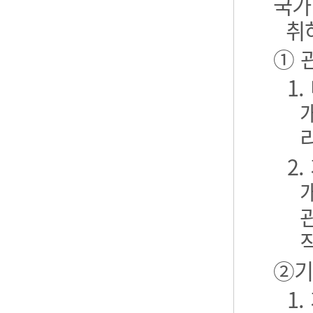
국가
취
① 
1
2
②기
1