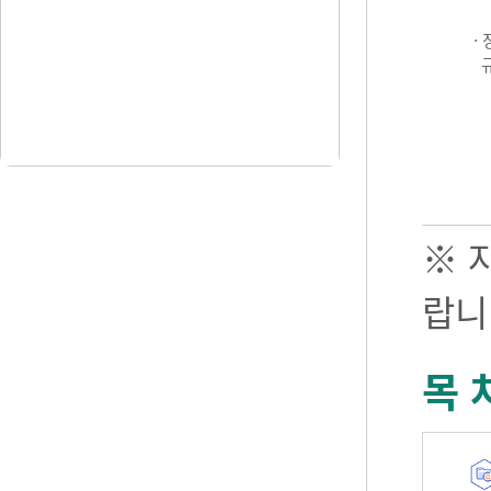
·
※ 
랍니
목 