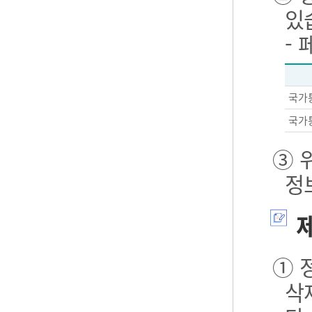
있
-
국가
국가
③ 
정
제
① 
삭