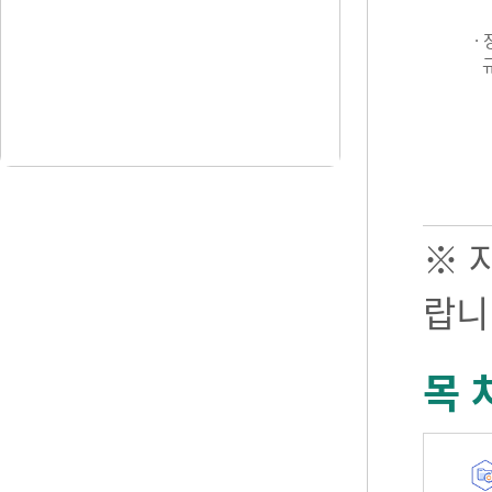
·
※ 
랍니
목 