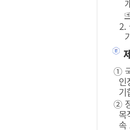
2
제
① 
인
기
② 
목
속