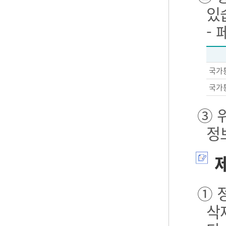
있
-
국가
국가
③ 
정
제
① 
삭