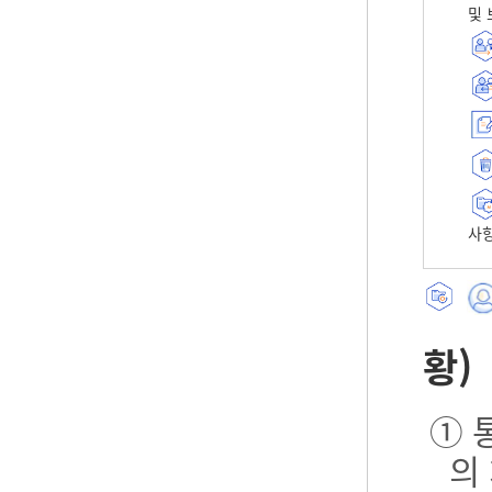
및 
사항
황)
① 
의