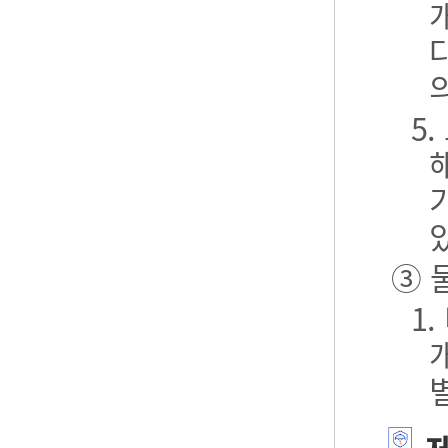
5
③ 
1