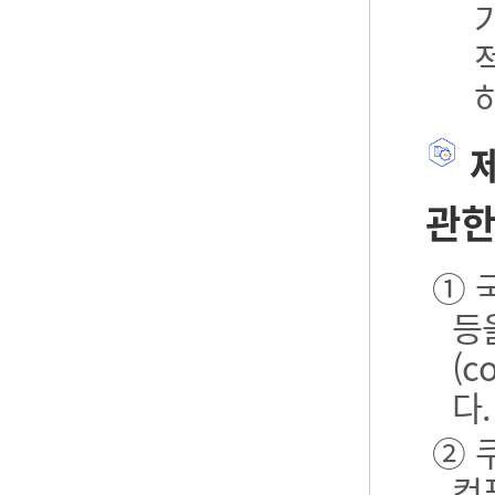
제
관한
① 
등
(
다.
② 
컴