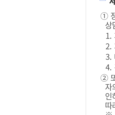
제
① 
상
1
2
3.
4.
② 
자
인
따
※