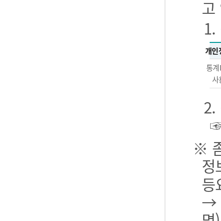
고
1
개인
통계
사
2
※ 
정
등
→
명