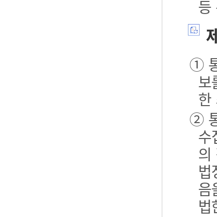
등
제
① 
보
한
② 
수
의
법
음
법