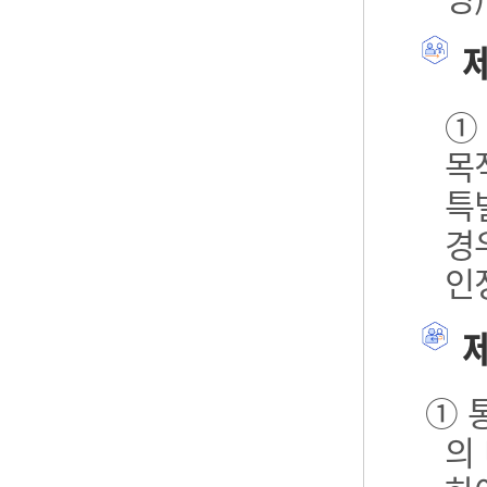
제
①
목
특
경
인
제
① 
의