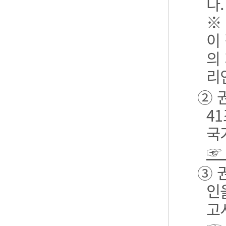
다.
※
이
의
리
② 
4
국
☞
③ 
인
고