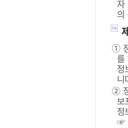
자
의
제
① 
를
정
니
② 
보포
정
☞