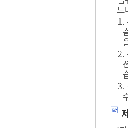
드
1
2
3
제