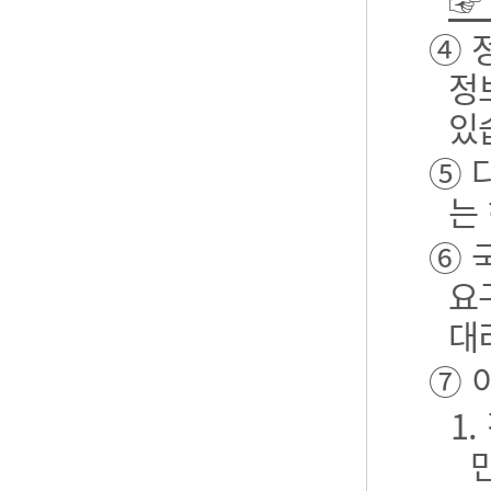
☞
④ 
정
있
⑤ 
는
⑥ 
요
대
⑦ 
1