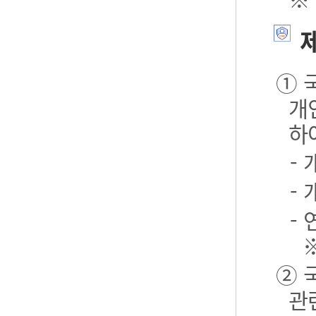
제
① 
개
하
-
-
- 
② 
관