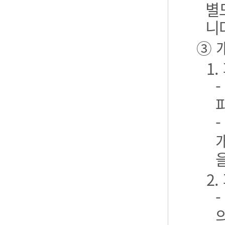
별
니
③ 
1
2