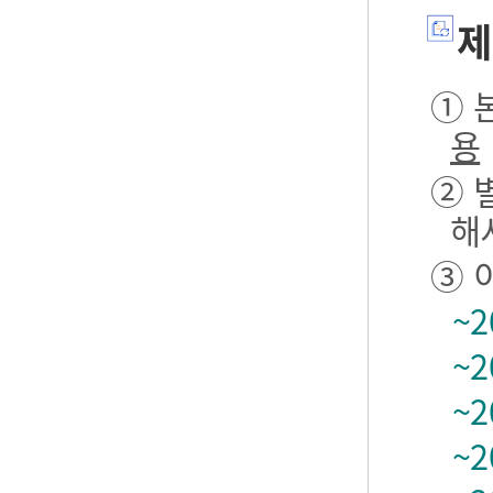
제
① 본
용
② 
해
③ 
~2
~2
~2
~2