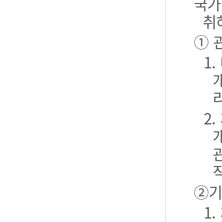
국가
취
① 
1
2
②기
1