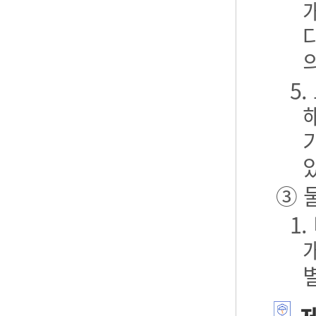
5
③ 
1