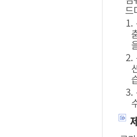
드
1
2
3
제