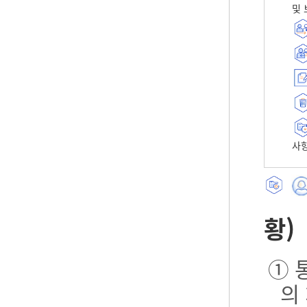
및 
사항
황)
① 
의