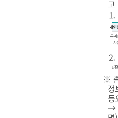
고
1
개인
통계
사
2
※ 
정
등
→
명