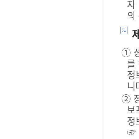
자
의
제
① 
를
정
니
② 
보포
정
☞