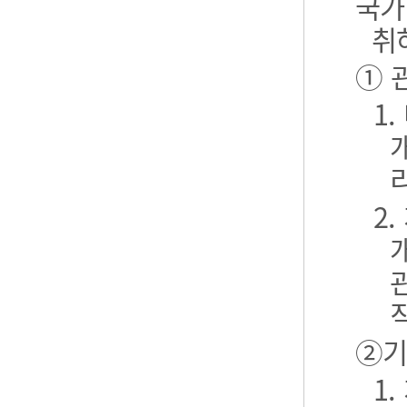
국가
취
① 
1
2
②기
1