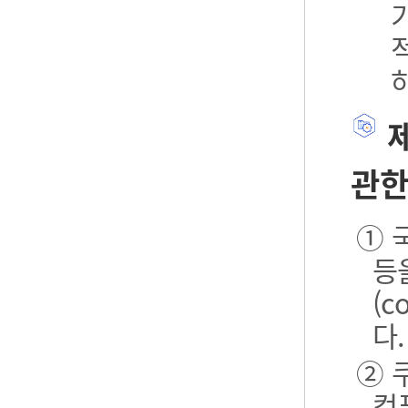
제
관한
① 
등
(
다.
② 
컴