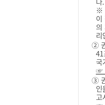
다.
※
이
의
리
② 
4
국
☞
③ 
인
고