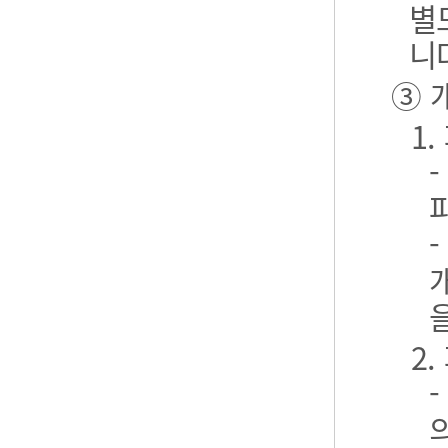
별
니
③ 
1
2