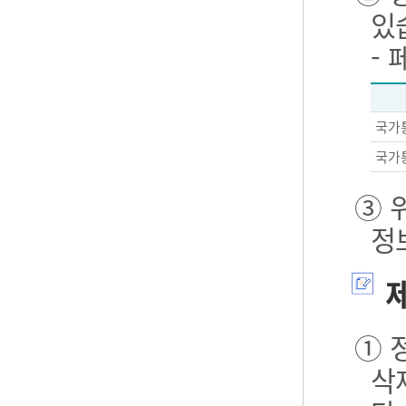
있
-
국가
국가
③ 
정
제
① 
삭