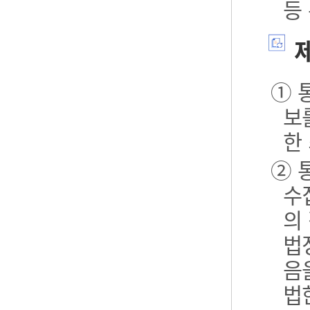
등
제
① 
보
한
② 
수
의
법
음
법