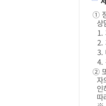
제
① 
상
1
2
3.
4.
② 
자
인
따
※