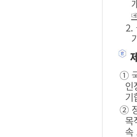
2
제
① 
인
기
② 
목
속