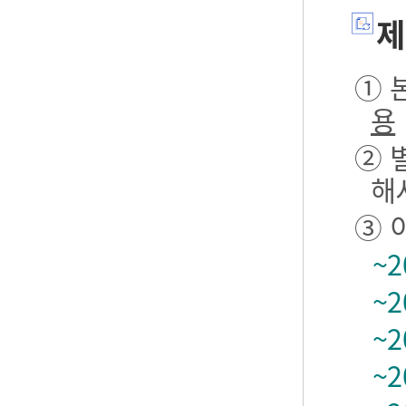
제
① 본
용
② 
해
③ 
~2
~2
~2
~2