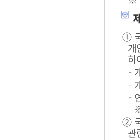
제
① 
개
하
-
-
- 
② 
관