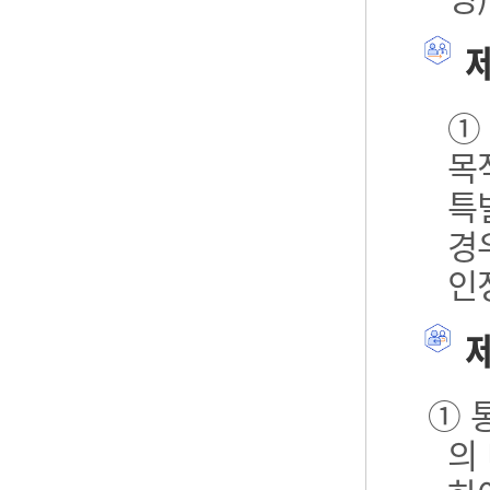
제
①
목
특
경
인
제
① 
의