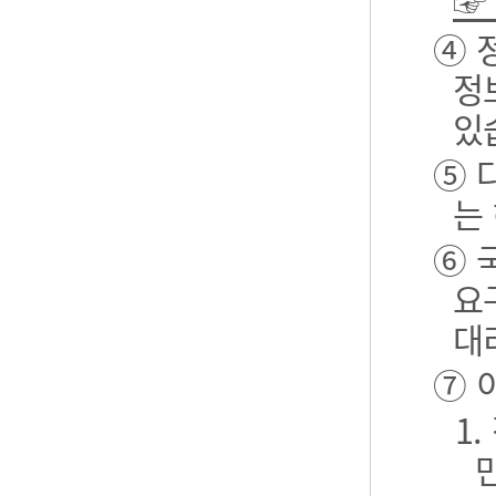
☞
④ 
정
있
⑤ 
는
⑥ 
요
대
⑦ 
1