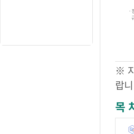
·
※ 
랍니
목 