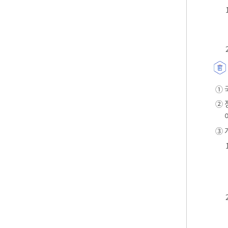
① 
② 
③ 