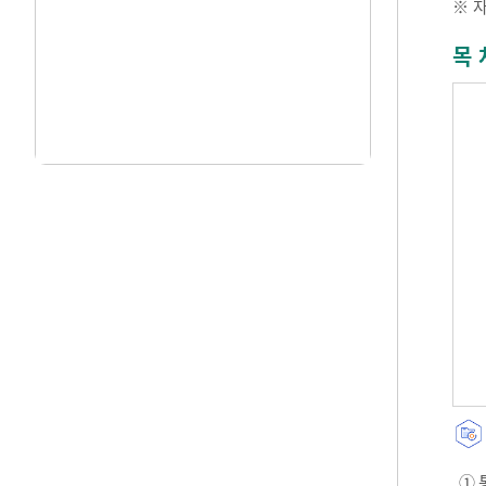
※ 
목 
① 