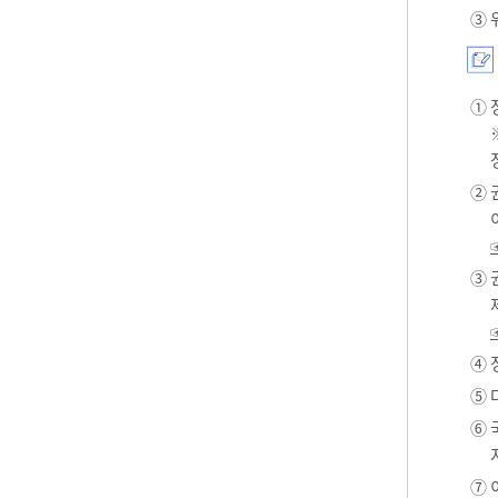
③ 
① 
② 
③ 
④ 
⑤ 
⑥ 
⑦ 