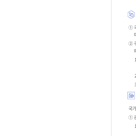
① 
② 
국가
① 