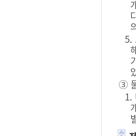
5
③ 
1