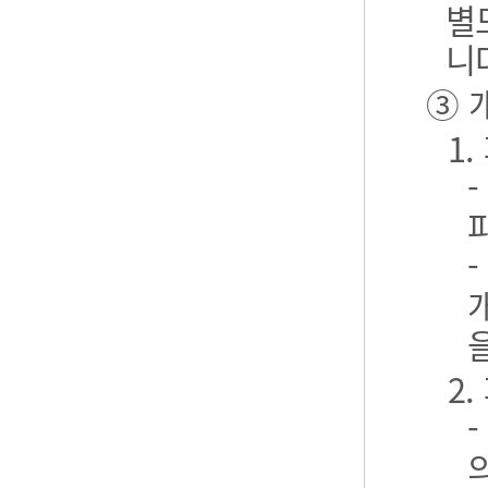
별
니
③ 
1
2