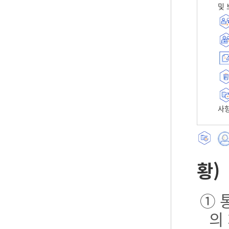
및 
사항
황)
① 
의