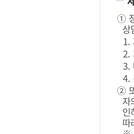
제
① 
상
1
2
3.
4.
② 
자
인
따
※