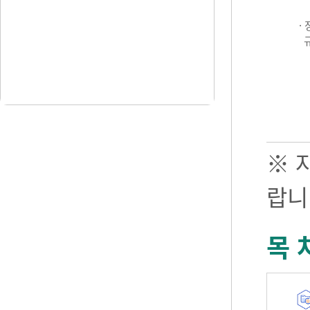
·
※ 
랍니
목 