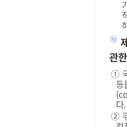
제
관한
① 
등
(
다.
② 
컴