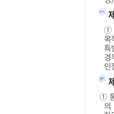
제
①
목
특
경
인
제
① 
의