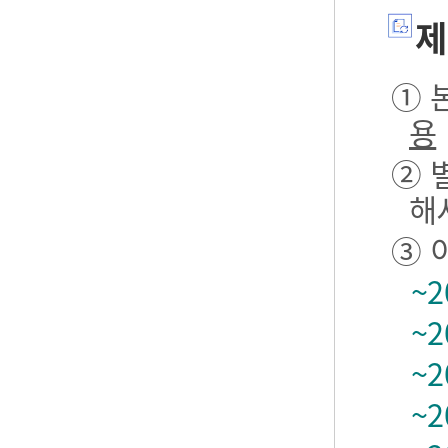
제
① 본
용
② 
해
③ 
~2
~2
~2
~2