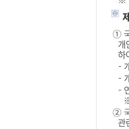
제
① 
개
하
-
-
- 
② 
관