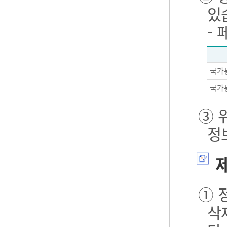
있
-
국가
국가
③ 
정
제
① 
삭