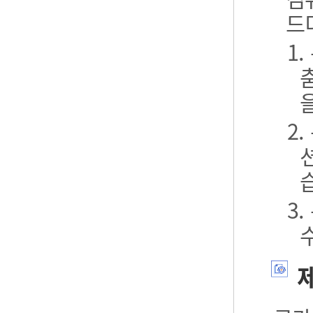
드
1
2
3
제