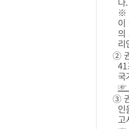
다.
※
이
의
리
② 
4
국
☞
③ 
인
고