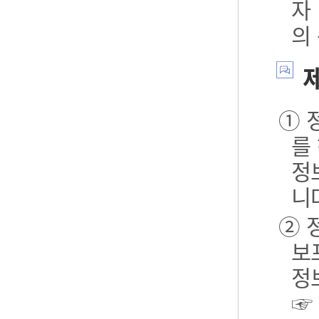
자
의
제
① 
를
정
니
② 
보포
정
☞