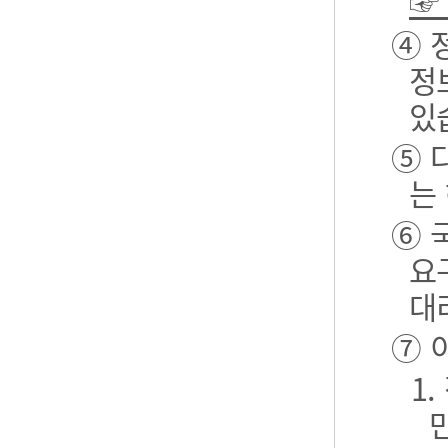
☞
④ 
정
있
⑤ 
는
⑥ 
요
대
⑦ 
1