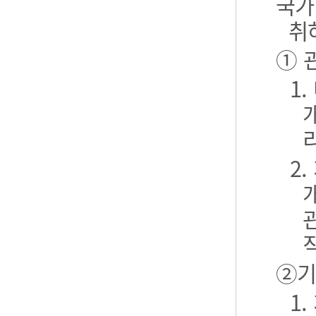
국가
취
① 
1
2
②기
1