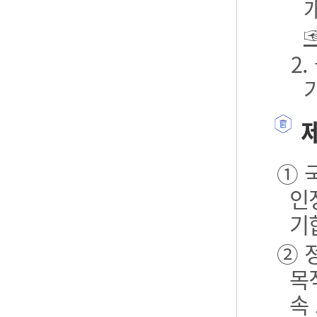
2
제
① 
인
기
② 
목
속