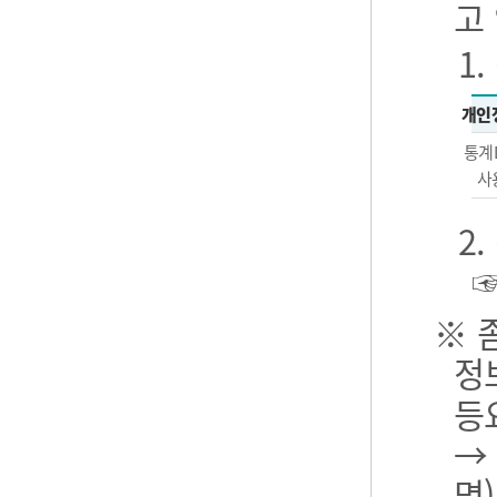
고
1
개인
통계
사
2
※ 
정
등
→
명