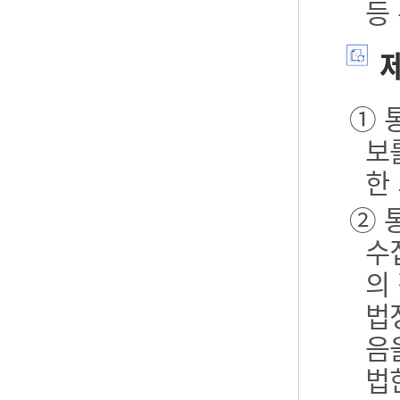
등
제
① 
보
한
② 
수
의
법
음
법