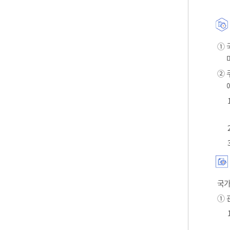
① 
② 
국가
① 