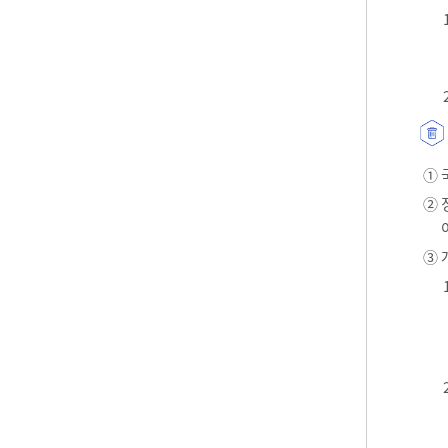
① 
② 
③ 