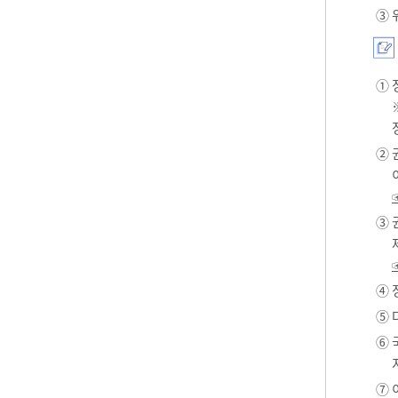
③ 
① 
② 
③ 
④ 
⑤ 
⑥ 
⑦ 