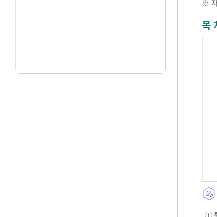
※ 
목 
① 