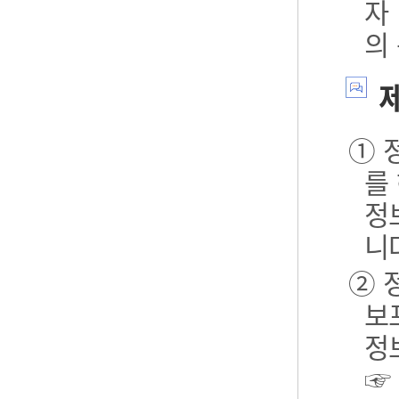
자
의
제
① 
를
정
니
② 
보포
정
☞