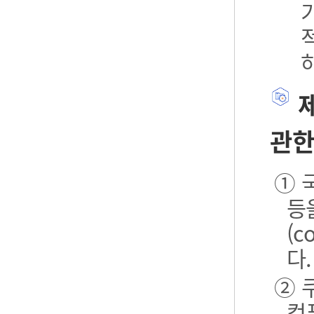
제
관한
① 
등
(
다.
② 
컴