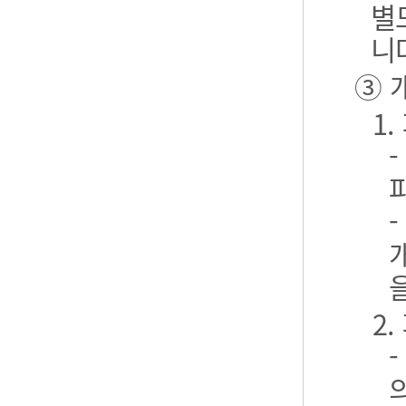
별
니
③ 
1
2