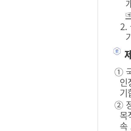
2
제
① 
인
기
② 
목
속