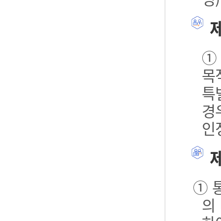
제
①
목
특
경
인
제
① 
의