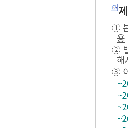
제
① 본
용
② 
해
③ 
~2
~2
~2
~2