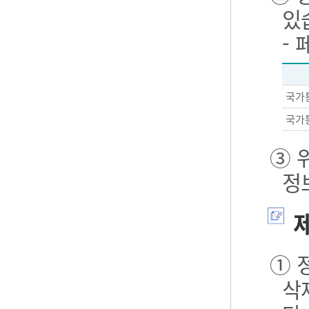
있
-
국가
국가
③ 
정
제
① 
삭