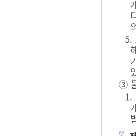
5
③ 
1