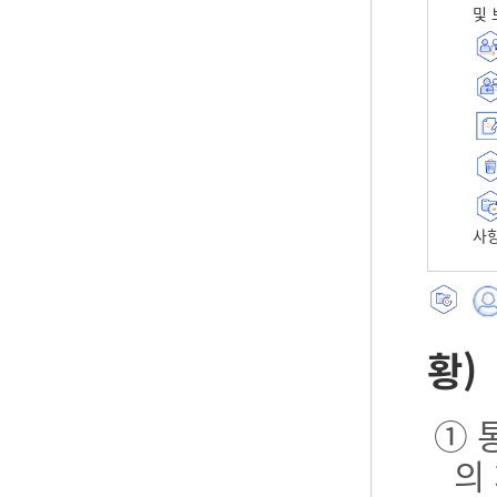
및 
사항
황)
① 
의