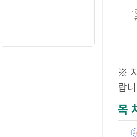
·
※ 
랍니
목 