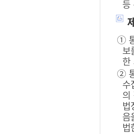
등
제
① 
보
한
② 
수
의
법
음
법