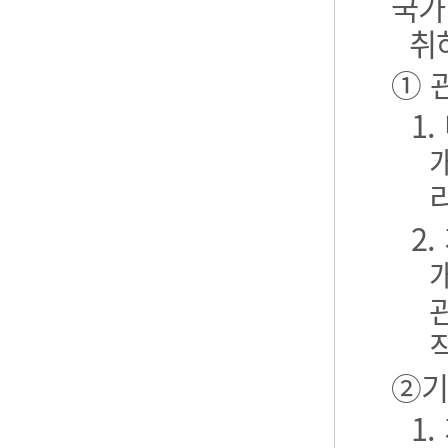
국가
취
① 
1
2
②기
1