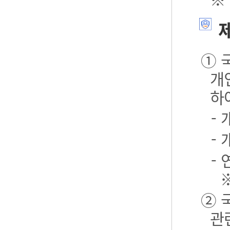
제
① 
개
하
-
-
- 
② 
관