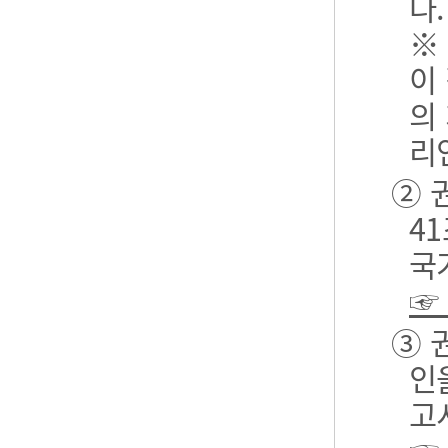
다.
※
이
의
리
② 
4
국
☞
③ 
인
고