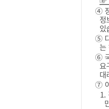
☞
④ 
정
있
⑤ 
는
⑥ 
요
대
⑦ 
1