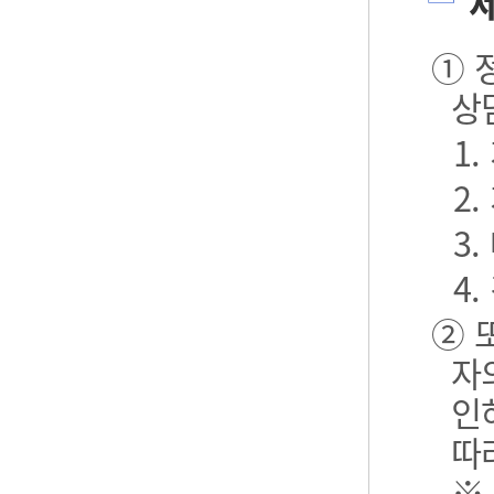
제
① 
상
1
2
3.
4.
② 
자
인
따
※