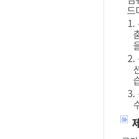
드
1
2
3
제