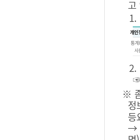
고
1
개인
통계
사
2
※ 
정
등
→
명