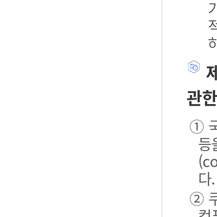
제
관한
① 
등
(
다.
② 
컴