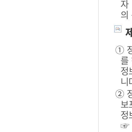
자
의
제
① 
를
정
니
② 
보포
정
☞