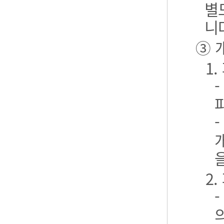
별
니
③ 
1
2