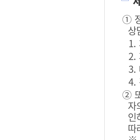
제
① 
상
1
2
3.
4.
② 
자
인
따
※