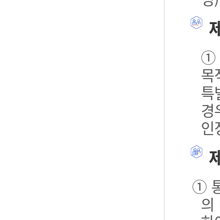
제
①
목
특
경
인
제
① 
의