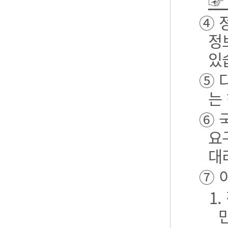
☞
④ 
정
있
⑤ 
는
⑥ 
요
대
⑦ 
1