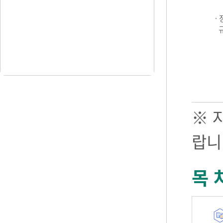
·
※ 
랍니
목 