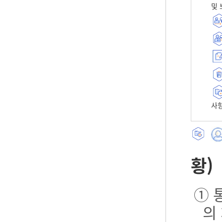
및 
사항
황)
① 
의