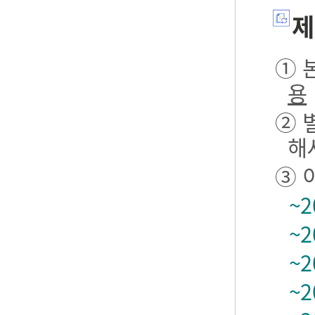
제
① 본
용
② 
해
③ 
~2
~2
~2
~2