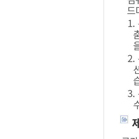
드
1
2
3
제