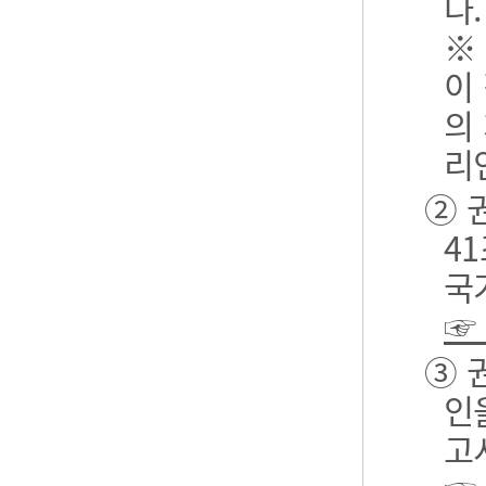
다.
※
이
의
리
② 
4
국
☞
③ 
인
고