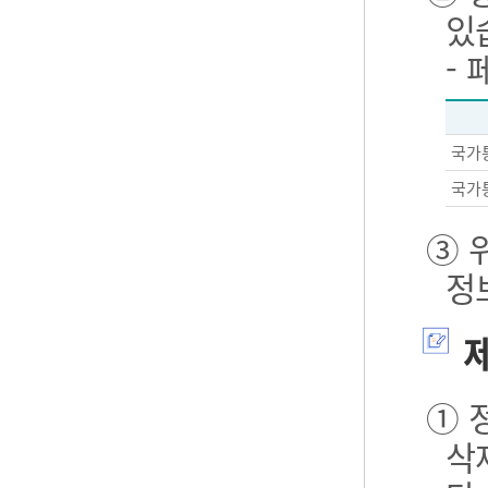
있
-
국가
국가
③ 
정
제
① 
삭