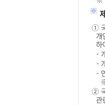
제
① 
개
하
-
-
- 
② 
관