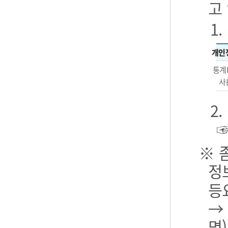
고
1
개인
통계
사
2
※ 
정
등
→
명