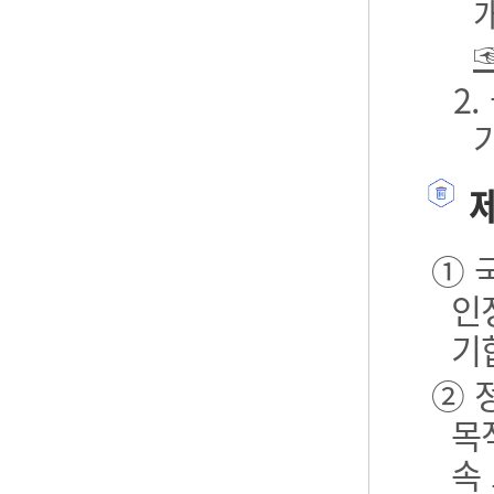
2
제
① 
인
기
② 
목
속