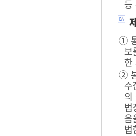
등
제
① 
보
한
② 
수
의
법
음
법