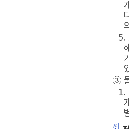
5
③ 
1