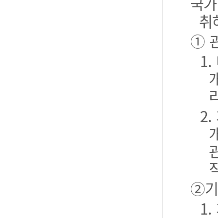
국가
취
① 
1
2
②기
1