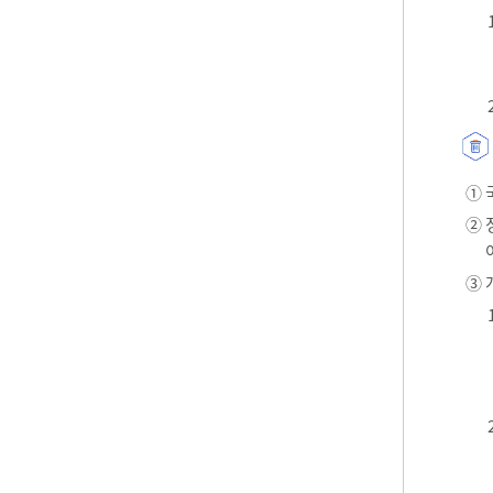
① 
② 
③ 