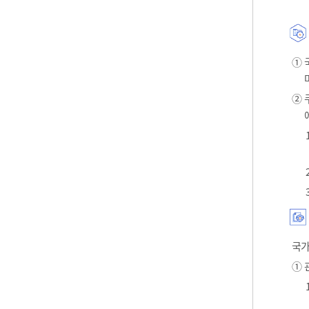
① 
② 
국가
① 