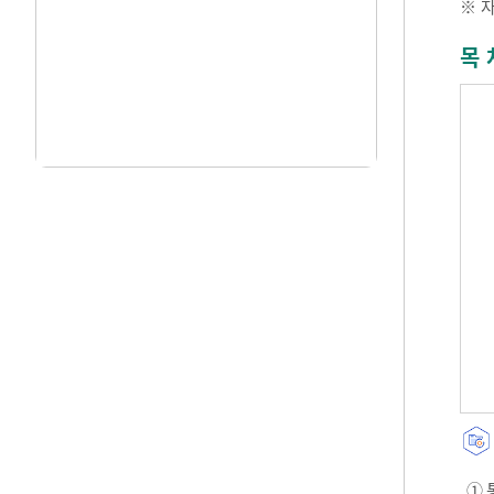
※ 
목 
① 