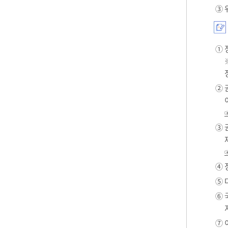
③ 
① 
② 
③ 
④ 
⑤ 
⑥ 
⑦ 