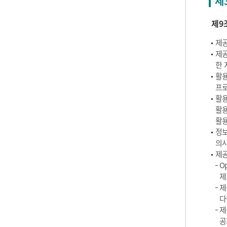
제
제9
제공
제공
한 
활용
프로
활용
활용
활용
정보
의사
제공
O
제
제
다
제
공