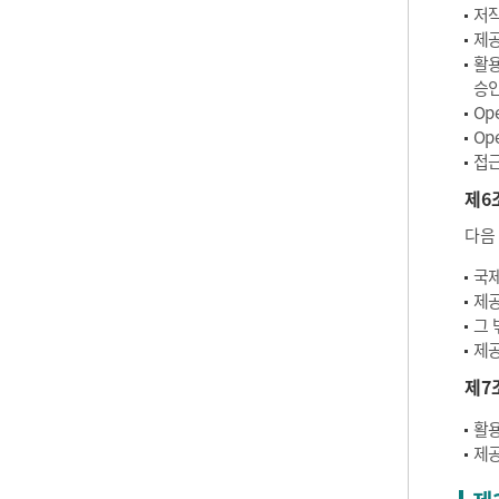
저작
제공
활용
승인
Op
Op
접근
제6
다음
국제
제공
그 
제공
제7
활용
제공