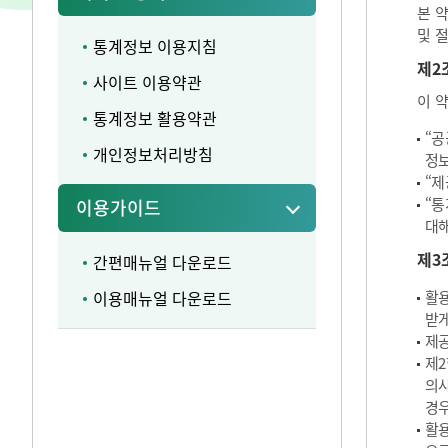
본 
및 
통계정보 이용지침
제2
사이트 이용약관
이 
통계정보 활용약관
“공
개인정보처리방침
정보
“제
“통
이용가이드
대해
제3
간편매뉴얼 다운로드
이용매뉴얼 다운로드
활용
받게
제공
제2
의사
경우
활용