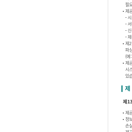
필요
제공
시
서
신
제
제2
파싱
(예
제공
시스
있습
제 
제1
제공
정보
손실