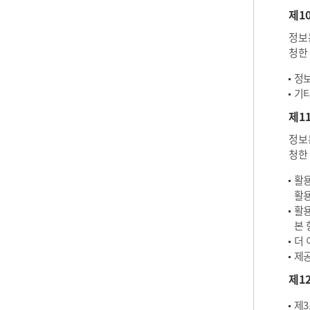
제1
정보
청한
정보
기타
제1
정보
청한
활용
활용
활용
본 
더 
제공
제1
제3