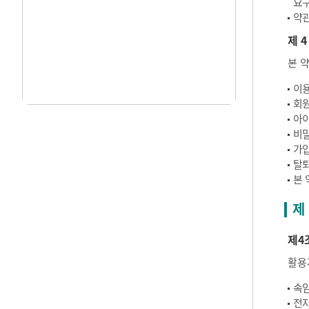
요구
약관
제 4
본 
이용
회원
아이
비밀
가입
탈퇴
본 
제
제4
활용
속임
전자