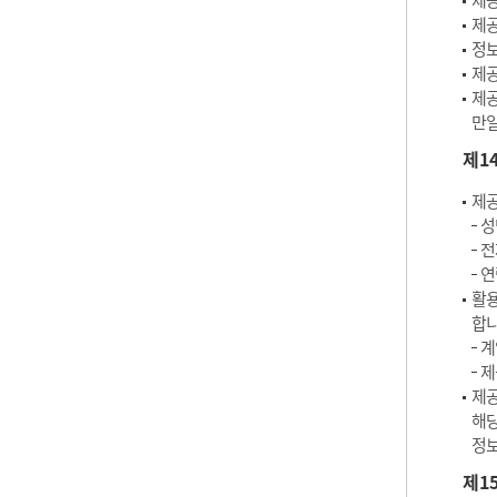
제공
제공
정보
제공
제공
만일
제1
제공
성
전
연
활용
합니
계
제
제공
해당
정보
제1