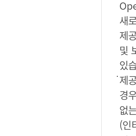
Op
새로
제공
및 
있습
제공
경우
없는
(인