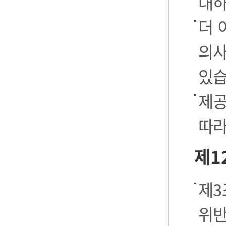
대하
더 
의사
있습
제공
따라
제1
제3
위반