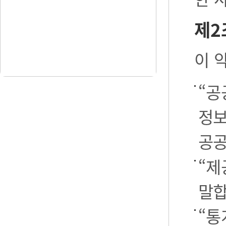
제2
이 
“공
정보
공공
“제
말합
“통