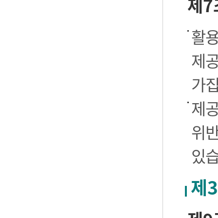
제7
활용
제공
가집
제공
위반
있습
제3