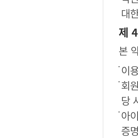
대한
제 
본 
이용
회원
당 
아이
증명