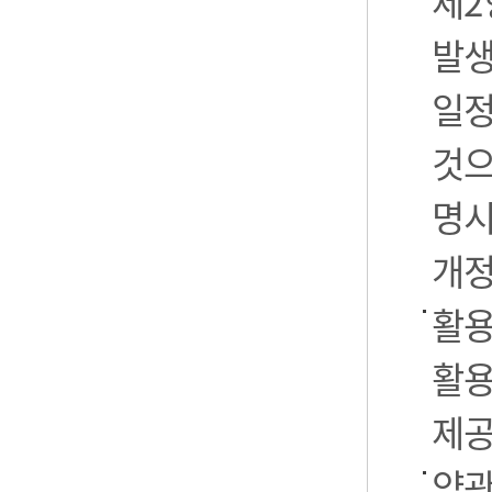
제2
발생
일정
것으
명시
개정
활용
활용
제공
약관