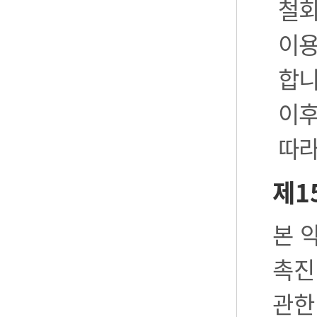
철회
이용
합니
이후
따라
제1
본 
촉진
관한