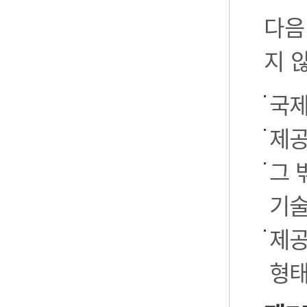
다음
지 
국제
제공
그 
기술
제공
형태