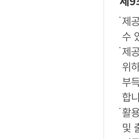
제9
제공
수 
제공
위하
부득
합니
활용
및 