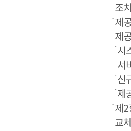
조치
제공
제공
시스
서
신
제
제2
교체