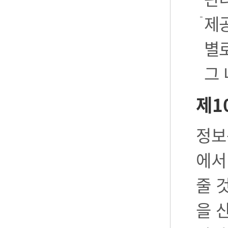
제공
별로
그
제1
정보
에서
줄 
을 