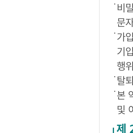
비밀
문자
가입
기입
행
탈퇴
본 
및 
제 