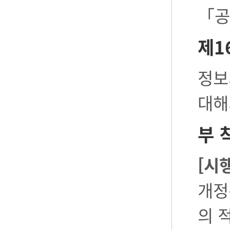
「공
제1
정보
대해
부 
[시
개정
의 