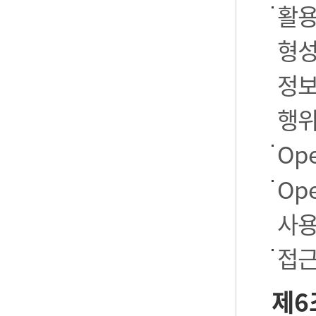
활용
형성
정보
행
Op
Op
사용
접근
제6