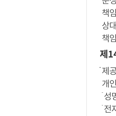
책임
상대
책임
제1
제공
개인
성명
전