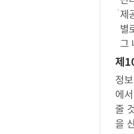
제공
별로
그
제1
정보
에서
줄 
을 