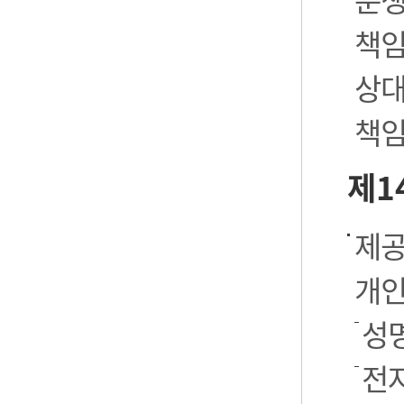
책임
상대
책임
제1
제공
개인
성명
전