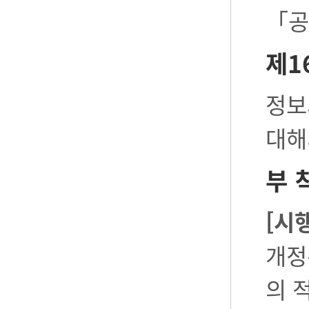
「공
제1
정보
대해
부 
[시
개정
의 