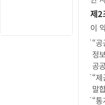
제2
이 
“공
정보
공공
“제
말합
“통