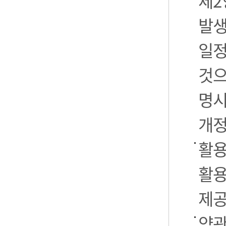
제2
발생
일정
것으
명시
개정
활용
활용
제공
약관