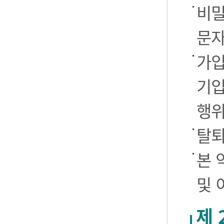
비밀
문자
가입
기입
행
탈퇴
본 
및 
제 