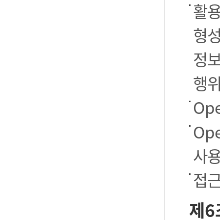
활용
형성
정보
행
Op
Op
사용
접근
제6