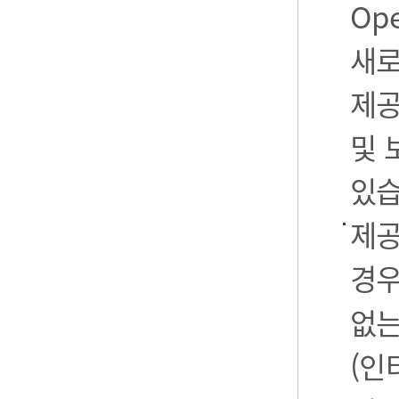
Op
새로
제공
및 
있습
제공
경우
없는
(인