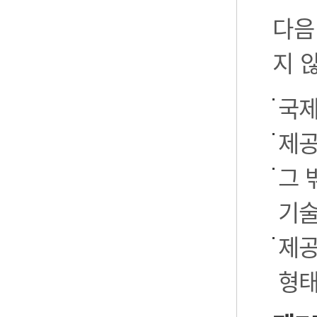
다음
지 
국제
제공
그 
기술
제공
형태