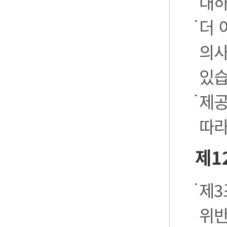
대하
더 
의사
있습
제공
따라
제1
제3
위반