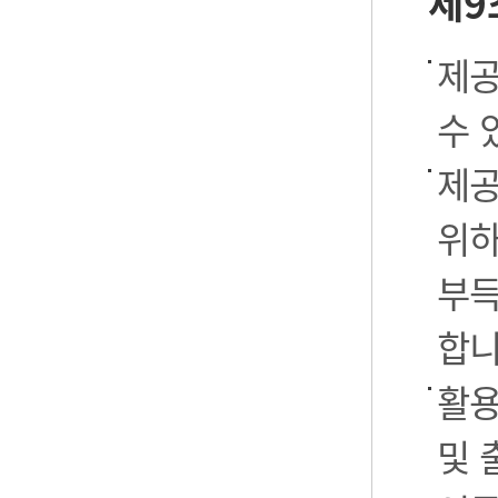
제9
제공
수 
제공
위하
부득
합니
활용
및 