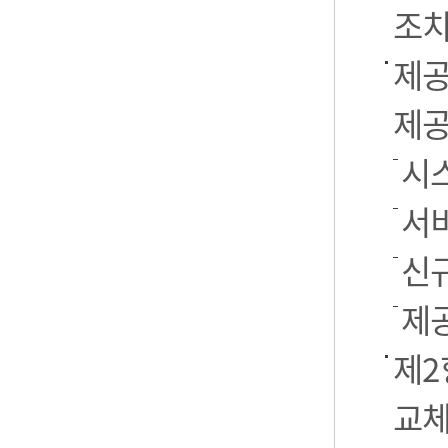
조치
제공
제공
시스
서
신
제
제2
교체