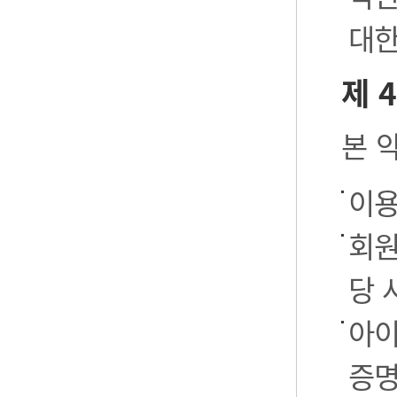
대한
제 
본 
이용
회원
당 
아이
증명