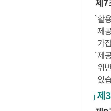
제7
활용
제공
가집
제공
위반
있습
제3