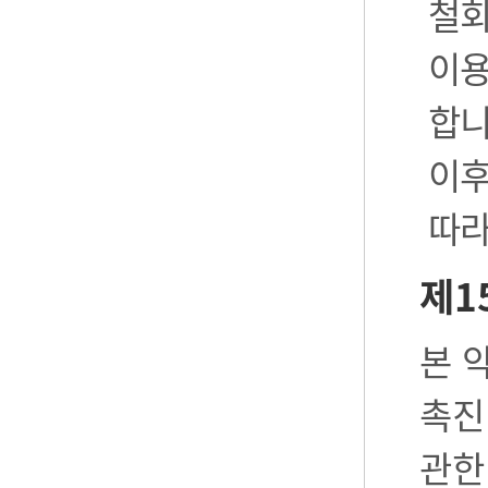
철회
이용
합니
이후
따라
제1
본 
촉진
관한