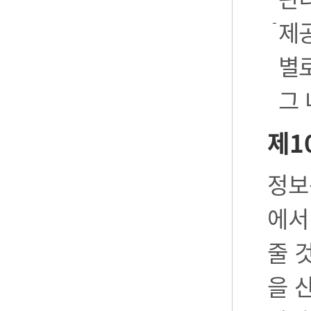
제공
별로
그
제1
정보
에서
줄 
을 