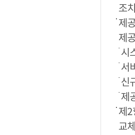
조치
제공
제공
시스
서
신
제
제2
교체