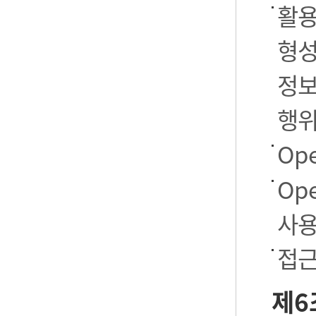
활용
형성
정보
행
Op
Op
사용
접근
제6