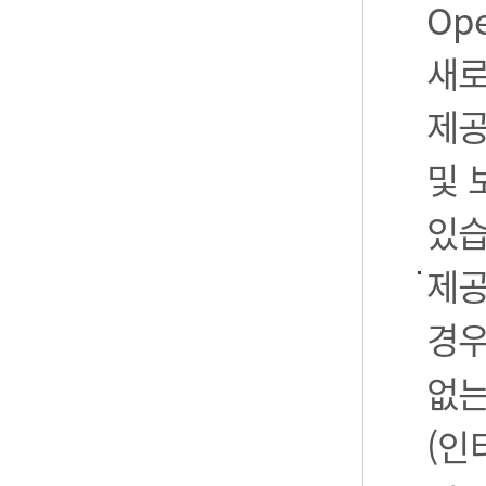
Op
새로
제공
및 
있습
제공
경우
없는
(인