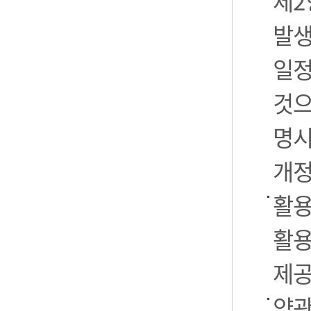
제2
발생
일정
것으
명시
개정
활용
활용
제공
약관