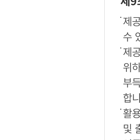
제9
제공
수 
제공
위하
부득
합니
활용
및 