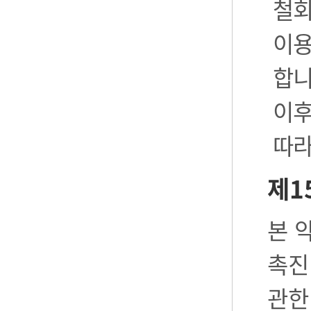
철회
이용
합니
이후
따라
제1
본 
촉진
관한