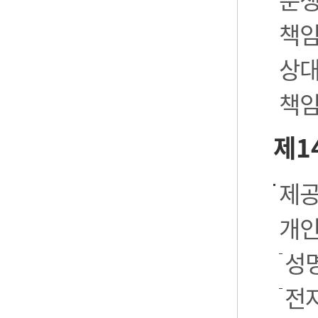
책임
상대
책임
제1
제공
개인
성명
전