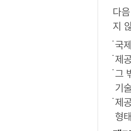
다음
지 
국제
제공
그 
기술
제공
형태