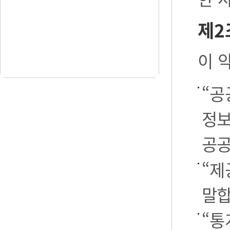
제2
이 
“공
정보
공공
“제
말합
“통