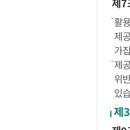
제7
활용
제공
가집
제공
위반
있습
제3