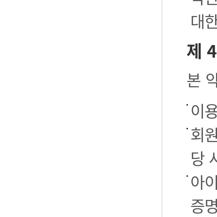
대한
제 
본 
이용
회원
당 
아이
증명