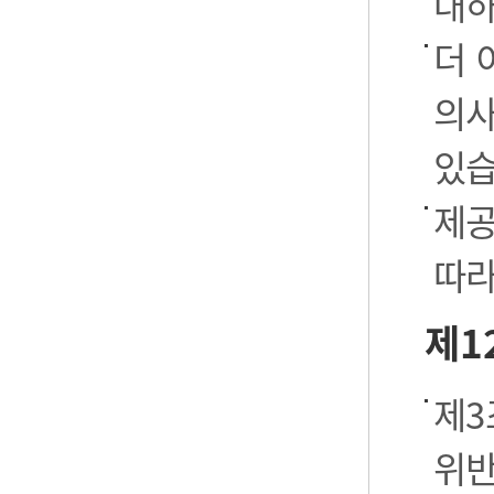
대하
더 
의사
있습
제공
따라
제1
제3
위반