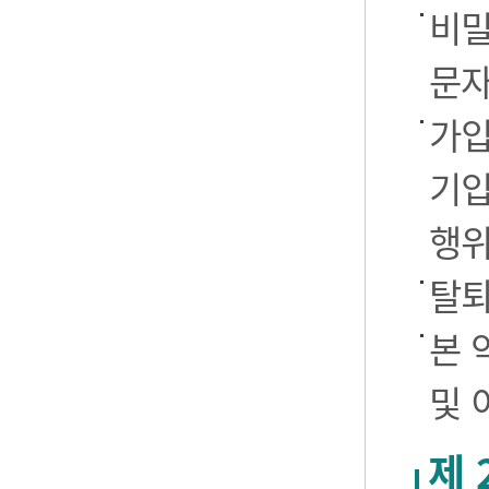
비밀
문자
가입
기입
행
탈퇴
본 
및 
제 