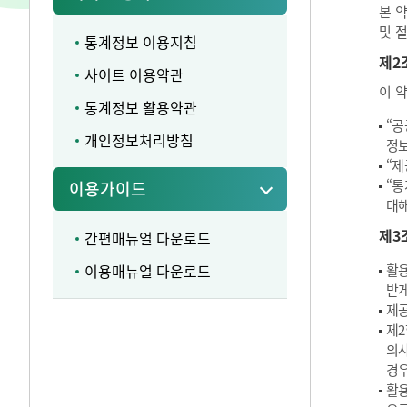
본 
및 
통계정보 이용지침
제2
사이트 이용약관
이 
통계정보 활용약관
“공
개인정보처리방침
정보
“제
“통
이용가이드
대해
제3
간편매뉴얼 다운로드
이용매뉴얼 다운로드
활용
받게
제공
제2
의사
경우
활용