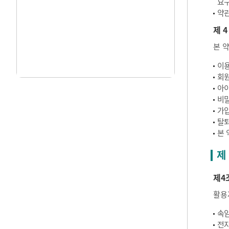
요구
약관
제 4
본 
이용
회원
아이
비밀
가입
탈퇴
본 
제
제4
활용
속임
전자