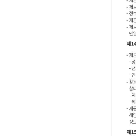
제공
제공
정보
제공
제공
만일
제1
제공
성
전
연
활용
합니
계
제
제공
해당
정보
제1