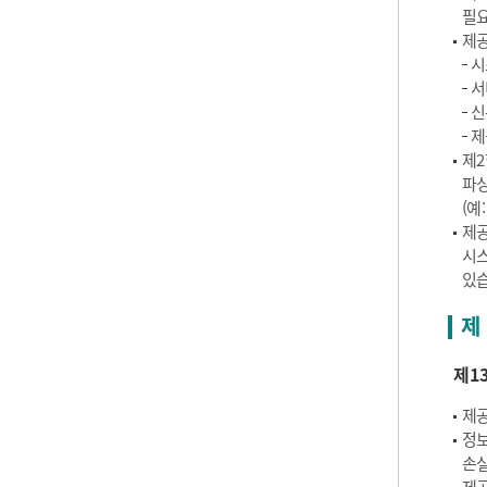
필요
제공
시
서
신
제
제2
파싱
(예
제공
시스
있습
제 
제1
제공
정보
손실