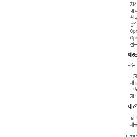
저작
제공
활용
승인
Op
Op
접근
제6
다음
국제
제공
그 
제공
제7
활용
제공