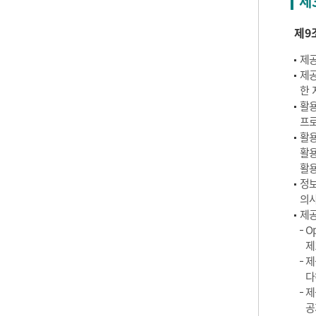
제
제9
제공
제공
한 
활용
프로
활용
활용
활용
정보
의사
제공
O
제
제
다
제
공