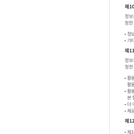
제1
정보
청한
정보
기타
제1
정보
청한
활용
활용
활용
본 
더 
제공
제1
제3