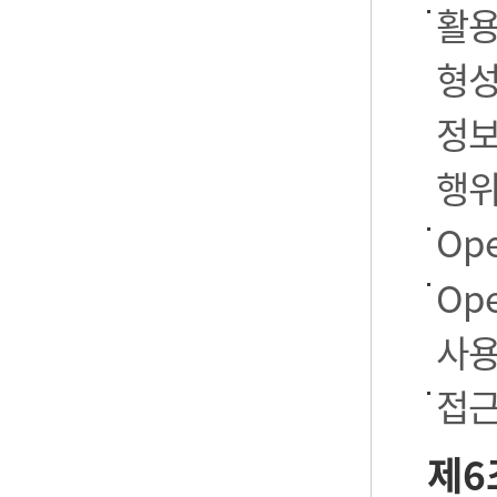
활용
형성
정보
행
Op
Op
사용
접근
제6