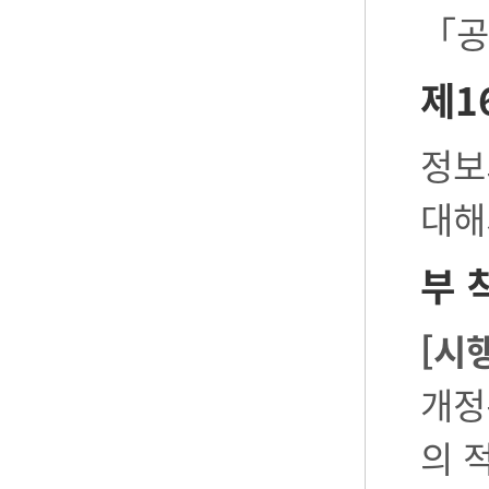
「공
제1
정보
대해
부 
[시
개정
의 