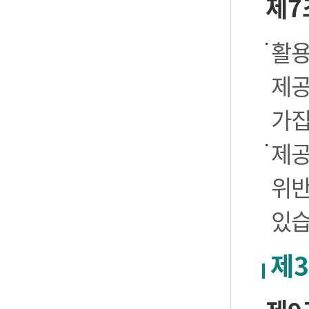
제7
활용
제공
가집
제공
위반
있습
제3