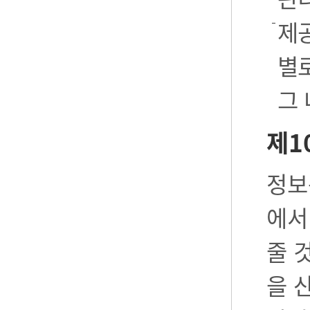
제공
별로
그
제1
정보
에서
줄 
을 