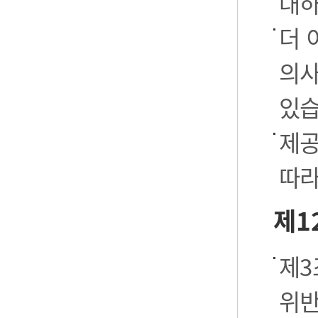
대하
더 
의사
있습
제공
따라
제1
제3
위반