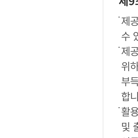
제9
제공
수 
제공
위하
부득
합니
활용
및 