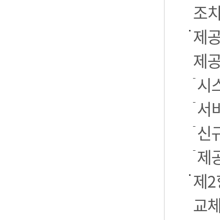
조치
제공
제공
시스
서
신
제
제2
교체