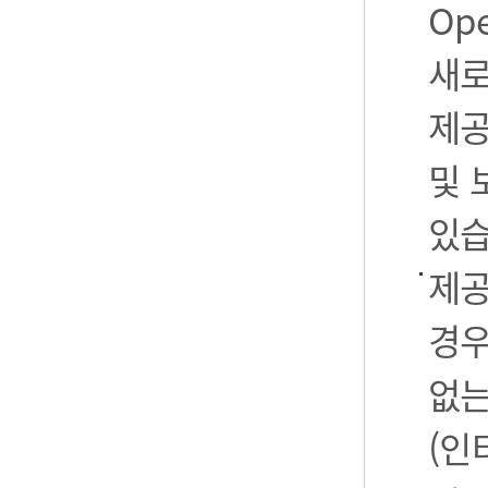
Op
새로
제공
및 
있습
제공
경우
없는
(인