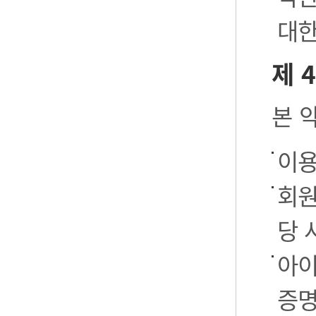
대한
제 
본 
이용
회원
당 
아이
증명