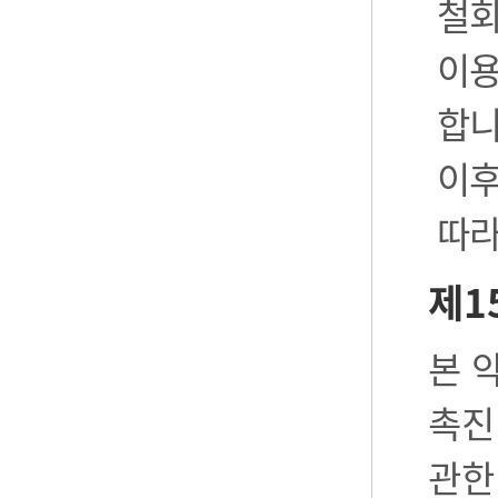
철회
이용
합니
이후
따라
제1
본 
촉진
관한