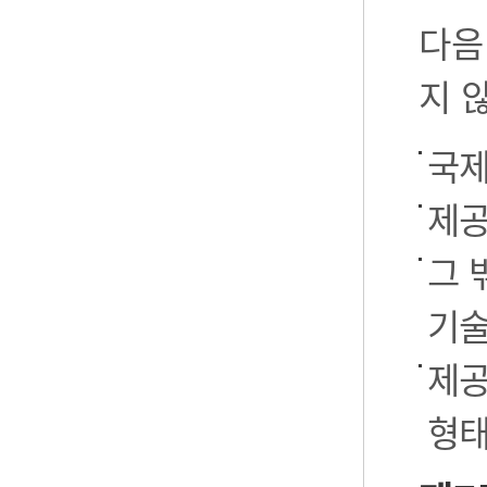
다음
지 
국제
제공
그 
기술
제공
형태