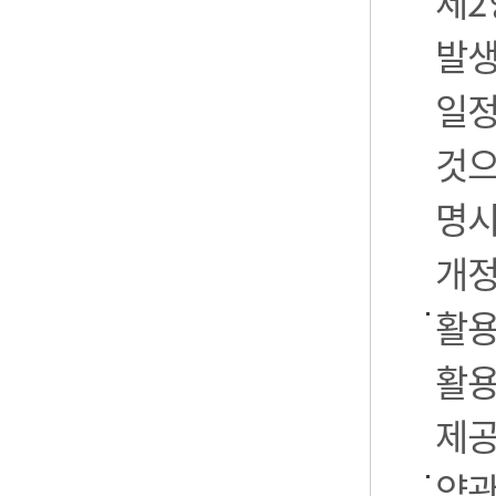
제2
발생
일정
것으
명시
개정
활용
활용
제공
약관