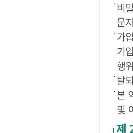
비밀
문자
가입
기입
행
탈퇴
본 
및 
제 