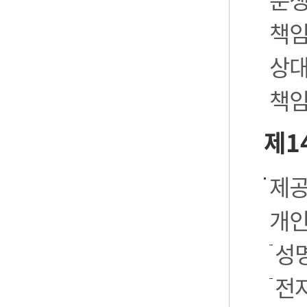
책임
상대
책임
제1
제공
개인
성명
전