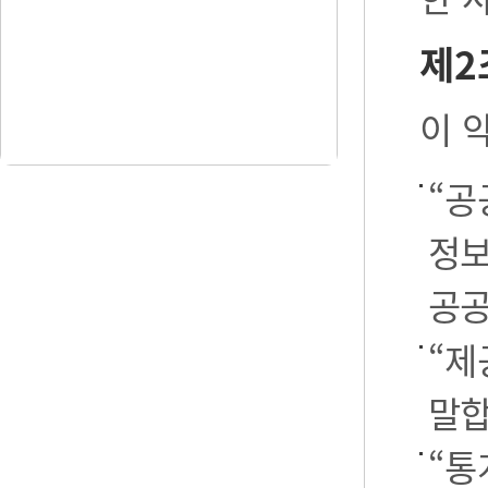
제2
이 
“공
정보
공공
“제
말합
“통