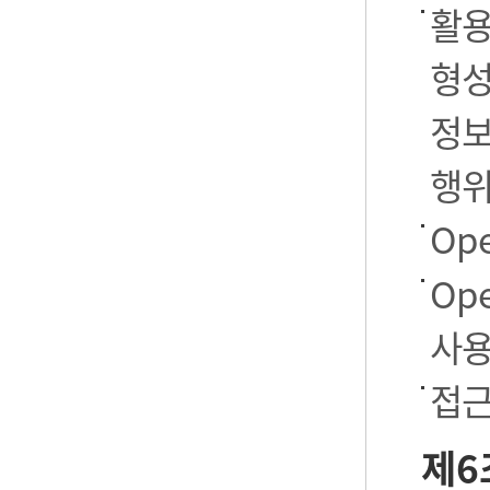
활용
형성
정보
행
Op
Op
사용
접근
제6