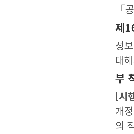
「공
제1
정보
대해
부 
[시
개정
의 