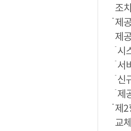
조치
제공
제공
시스
서
신
제
제2
교체