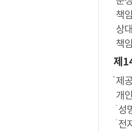
책임
상대
책임
제1
제공
개인
성명
전