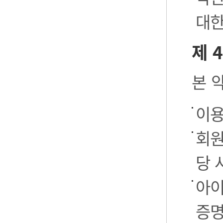
대한
제 
본 
이용
회원
당 
아이
증명