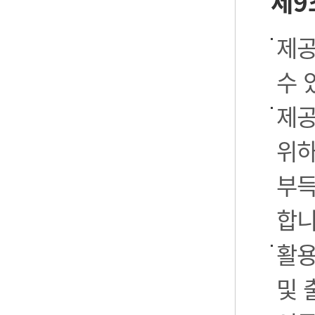
제9
제공
수 
제공
위하
부득
합니
활용
및 