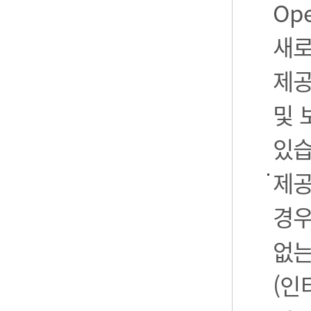
Op
새로
제공
및 
있습
제공
경우
없는
(인