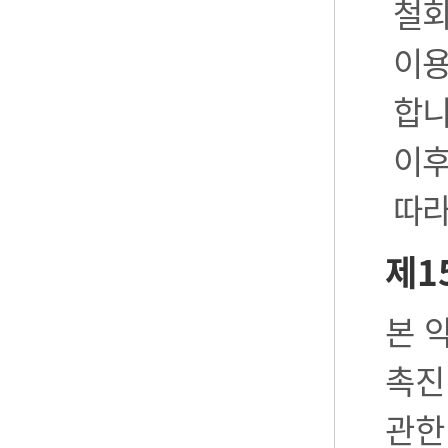
철회
이용
합니
이후
따라
제1
본 
촉진
관한