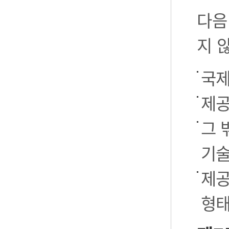
다음
지 
국제
제공
그 
기술
제공
형태