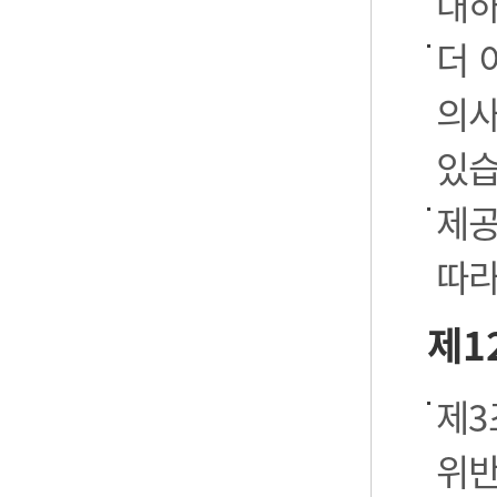
대하
더 
의사
있습
제공
따라
제1
제3
위반