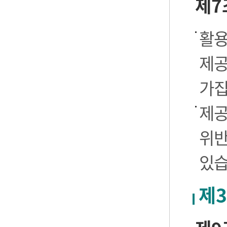
제7
활용
제공
가집
제공
위반
있습
제3