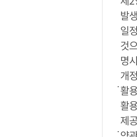
제2
발생
일정
것으
명시
개정
활용
활용
제공
약관