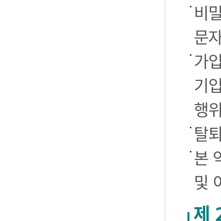
비밀
문자
가입
기입
행
탈퇴
본 
및 
제 