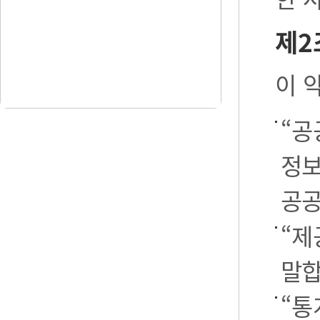
제2
이 
“공
정보
공공
“제
말합
“통