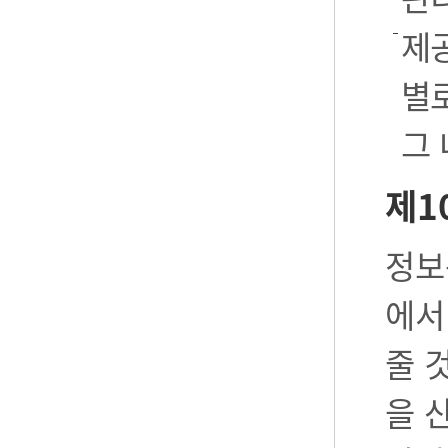
제공
별로
그
제1
정보
에서
줄 
을 