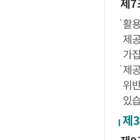
제7
활용
제공
가집
제공
위반
있습
제3