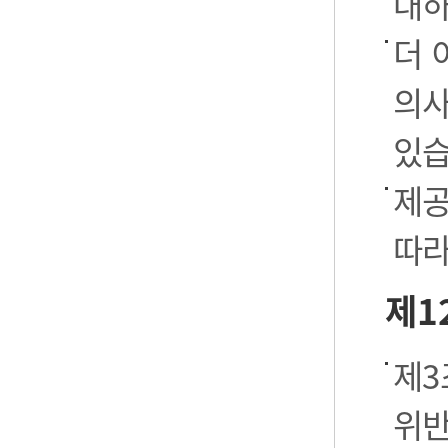
대하
더 
의사
있습
제공
따라
제1
제3
위반