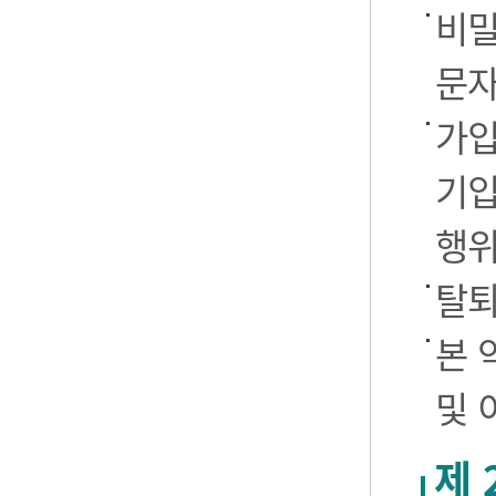
비밀
문자
가입
기입
행
탈퇴
본 
및 
제 