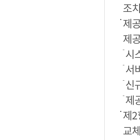
조치
제공
제공
시스
서
신
제
제2
교체