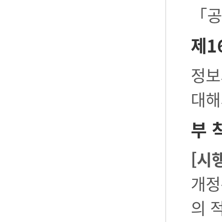
「공
제1
정보
대해
부 
[시
개정
의 