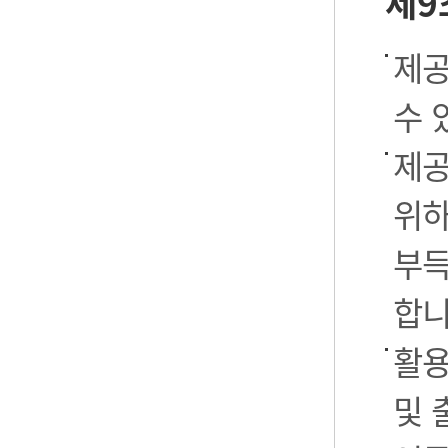
제9
제공
수 
제공
위하
부득
합니
활용
및 