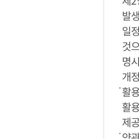
제2
발생
일정
것으
명시
개정
활용
활용
제공
약관