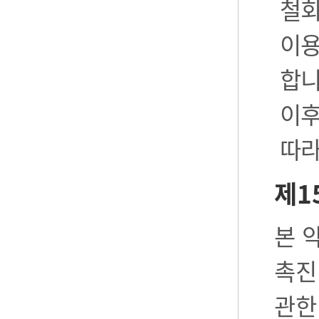
철회
이용
합니
이후
따라
제1
본 
촉진
관한