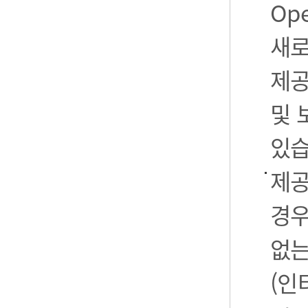
Op
새로
제공
및 
있습
제공
경우
없는
(인