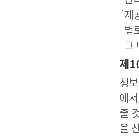
제공
별로
그
제1
정보
에서
줄 
을 