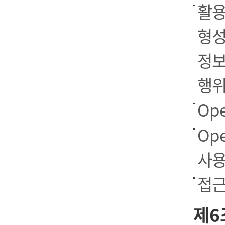
활용
형성
정보
행
Op
Op
사용
접근
제6