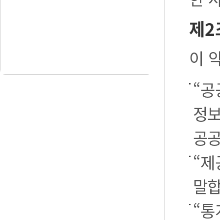
제2
이 
“공
정보
공공
“제
말합
“통