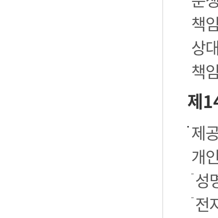
책임
상대
책임
제1
제공
개인
성명
전