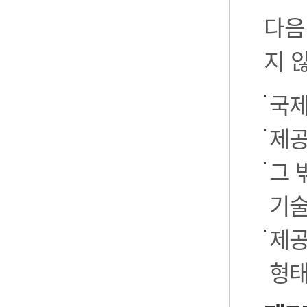
다음
지 
국제
제공
그 
기술
제공
형태