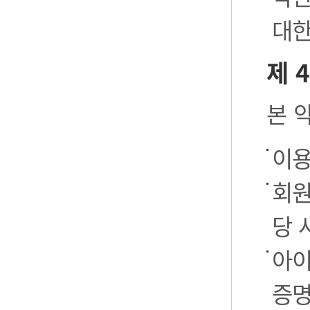
대한
제 
본 
이용
회원
당 
아이
증명