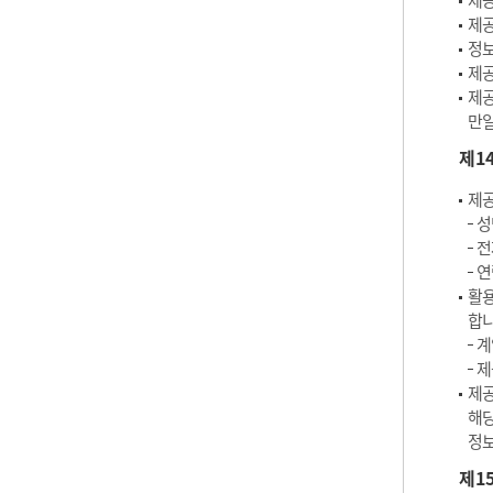
제공
제공
정보
제공
제공
만일
제1
제공
성
전
연
활용
합니
계
제
제공
해당
정보
제1