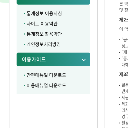
본 
및 
통계정보 이용지침
제2
사이트 이용약관
이 
통계정보 활용약관
“공
개인정보처리방침
정보
“제
“통
이용가이드
대해
제3
간편매뉴얼 다운로드
이용매뉴얼 다운로드
활용
받게
제공
제2
의사
경우
활용