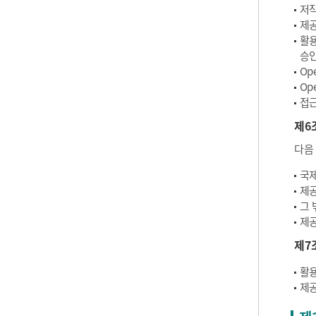
저작
제공
활용
승인
Op
Op
접근
제6
다음
국제
제공
그 
제공
제7
활용
제공