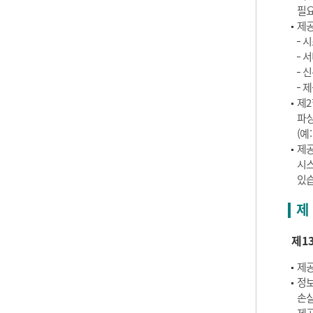
필요
제공
시
서
신
제
제2
파싱
(예
제공
시스
있습
제 
제1
제공
정보
손실