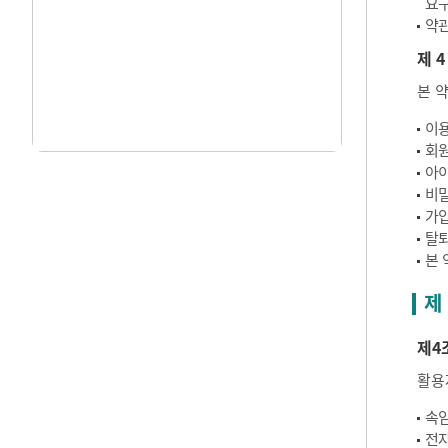
요구
약관
제 4
본 
이용
회원
아이
비밀
가입
탈퇴
본 
제
제4
활용
속임
전자