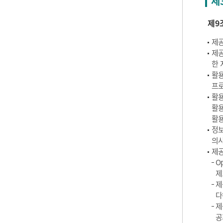
제
제9
제공
제공
한 
활용
프로
활용
활용
활용
정보
의사
제공
O
제
제
다
제
공