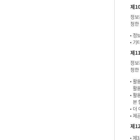
제1
정보
청한
정보
기타
제1
정보
청한
활용
활용
활용
본 
더 
제공
제1
제3