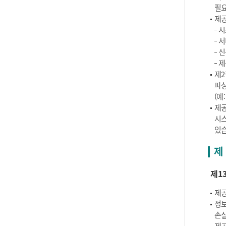
필요
제공
시
서
신
제
제2
파싱
(예
제공
시스
있습
제 
제1
제공
정보
손실