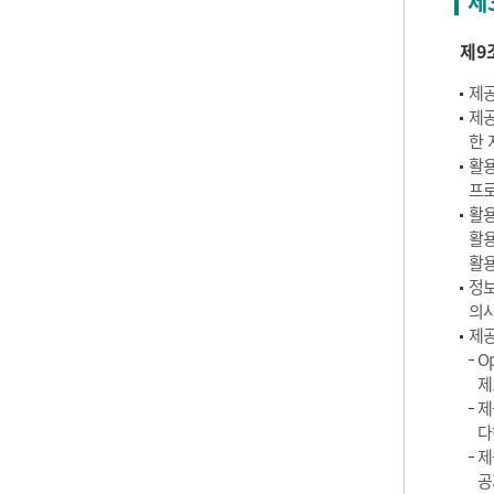
제
제9
제공
제공
한 
활용
프로
활용
활용
활용
정보
의사
제공
O
제
제
다
제
공