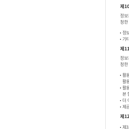
제1
정보
청한
정보
기타
제1
정보
청한
활용
활용
활용
본 
더 
제공
제1
제3