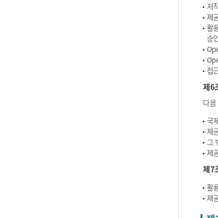
저작
제공
활용
승인
Op
Op
접근
제6
다음
국제
제공
그 
제공
제7
활용
제공