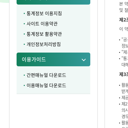
본 
및 
통계정보 이용지침
제2
사이트 이용약관
이 
통계정보 활용약관
“공
개인정보처리방침
정보
“제
“통
이용가이드
대해
제3
간편매뉴얼 다운로드
이용매뉴얼 다운로드
활용
받게
제공
제2
의사
경우
활용