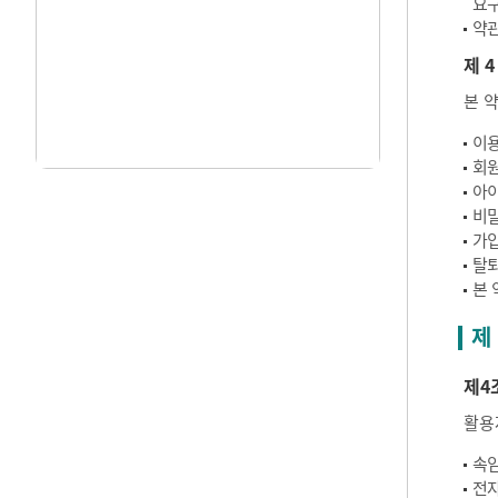
요구
약관
제 4
본 
이용
회원
아이
비밀
가입
탈퇴
본 
제
제4
활용
속임
전자