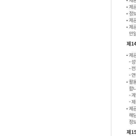
제공
제공
정보
제공
제공
만일
제1
제공
성
전
연
활용
합니
계
제
제공
해당
정보
제1