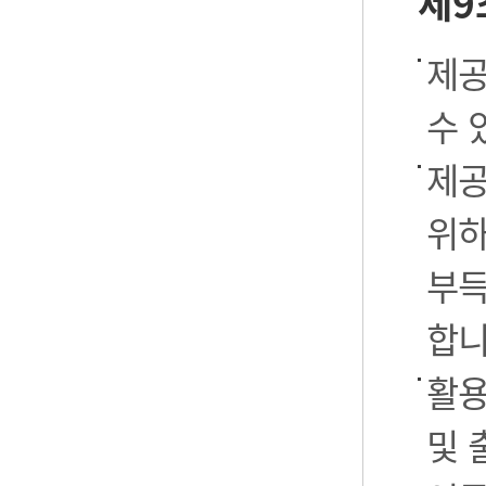
제9
제공
수 
제공
위하
부득
합니
활용
및 