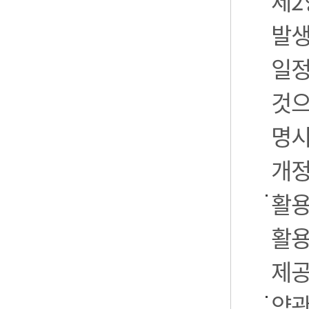
제2
발생
일정
것으
명시
개정
활용
활용
제공
약관