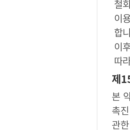
철회
이용
합니
이후
따라
제1
본 
촉진
관한