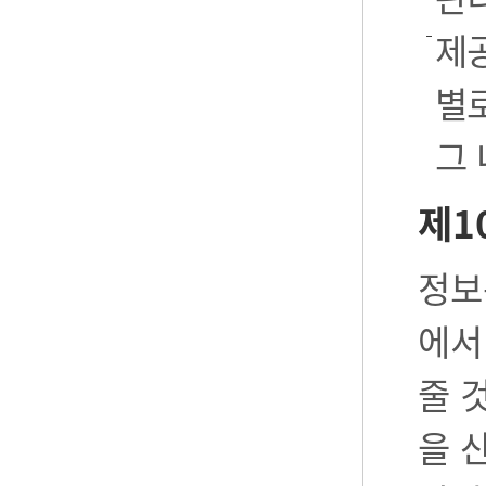
제공
별로
그
제1
정보
에서
줄 
을 