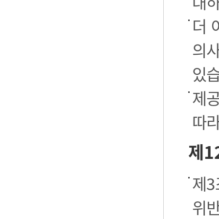
대하
더 
의사
있습
제공
따라
제1
제3
위반