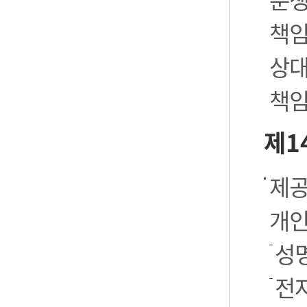
책임
상대
책임
제1
제공
개인
성명
전