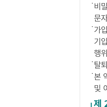
비밀
문자
가입
기입
행
탈퇴
본 
및 
제 