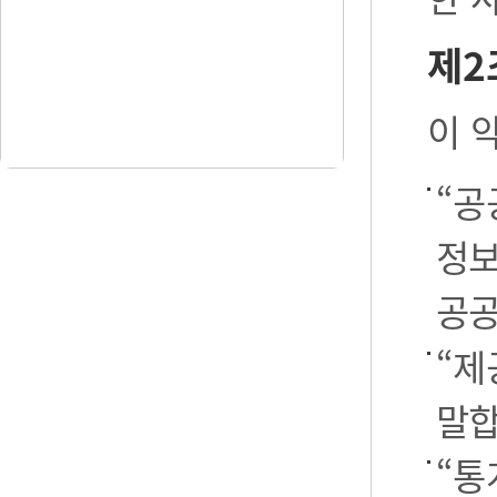
제2
이 
“공
정보
공공
“제
말합
“통