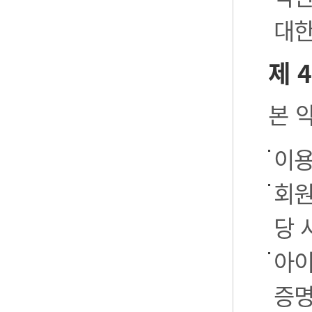
대한
제 
본 
이용
회원
당 
아이
증명