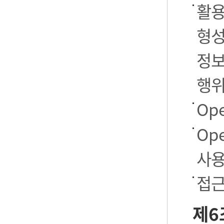
활용
형성
정보
행
Op
Op
사용
접근
제6