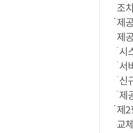
조치
제공
제공
시스
서
신
제
제2
교체