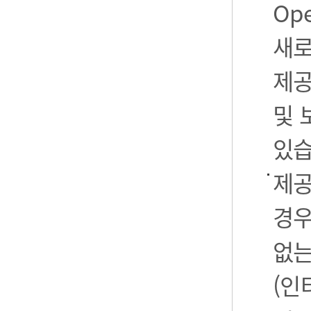
Op
새로
제공
및 
있습
제공
경우
없는
(인