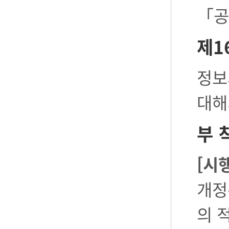
「공
제1
정보
대해
부 
[시
개정
의 