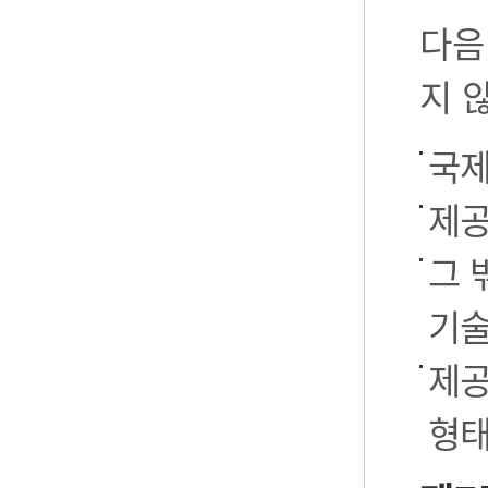
다음
지 
국제
제공
그 
기술
제공
형태