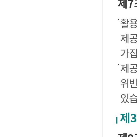
제7
활용
제공
가집
제공
위반
있습
제3