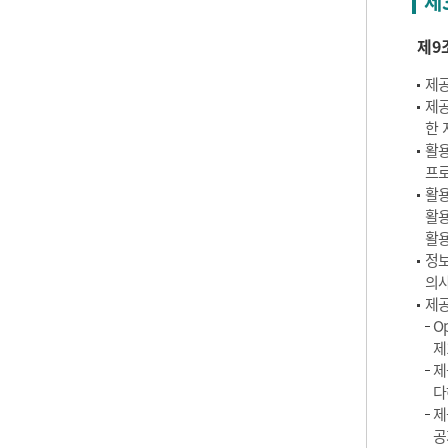
제
제9
제공
제공
한 
활용
프로
활용
활용
활용
정보
의사
제공
O
제
제
다
제
공