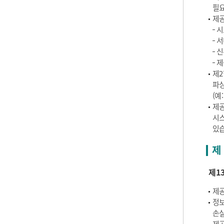
필요
제공
시
서
신
제
제2
파싱
(예
제공
시스
있습
제 
제1
제공
정보
손실