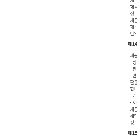
제공
제공
정보
제공
제공
만일
제1
제공
성
전
연
활용
합니
계
제
제공
해당
정보
제1