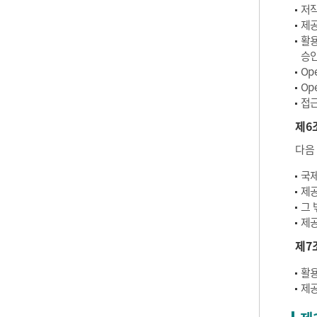
저작
제공
활용
승인
Op
Op
접근
제6
다음
국제
제공
그 
제공
제7
활용
제공