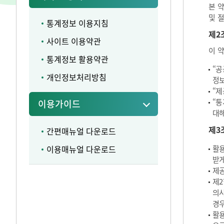
본 
및 
통계정보 이용지침
제2
사이트 이용약관
이 
통계정보 활용약관
“공
개인정보처리방침
정보
“제
“통
이용가이드
대해
제3
간편매뉴얼 다운로드
이용매뉴얼 다운로드
활용
받게
제공
제2
의사
경우
활용