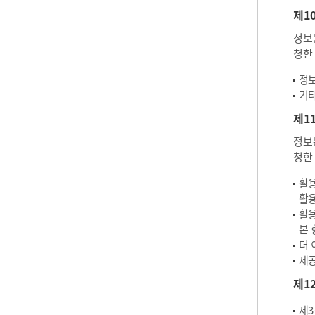
제1
정보
청한
정보
기타
제1
정보
청한
활용
활용
활용
본 
더 
제공
제1
제3