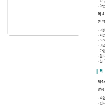
요구
약관
제 4
본 
이용
회원
아이
비밀
가입
탈퇴
본 
제
제4
활용
속임
전자