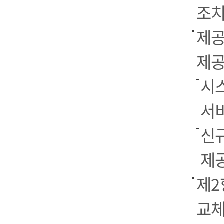
조치
제공
제공
시스
서
신
제
제2
교체