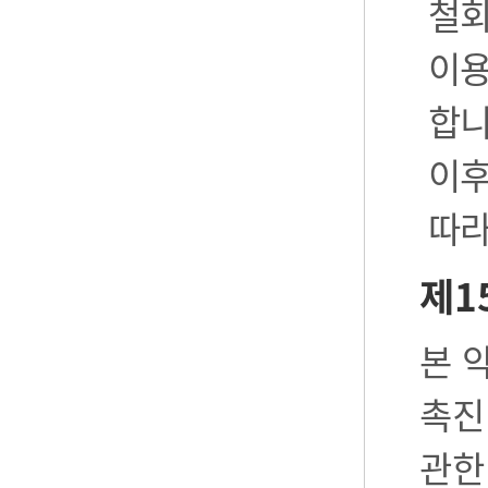
철회
이용
합니
이후
따라
제1
본 
촉진
관한