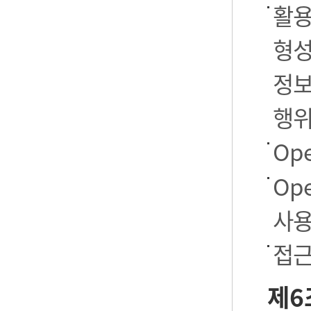
활용
형성
정보
행
Op
Op
사용
접근
제6