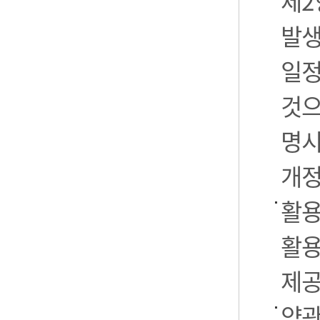
제2
발생
일정
것으
명시
개정
활용
활용
제공
약관