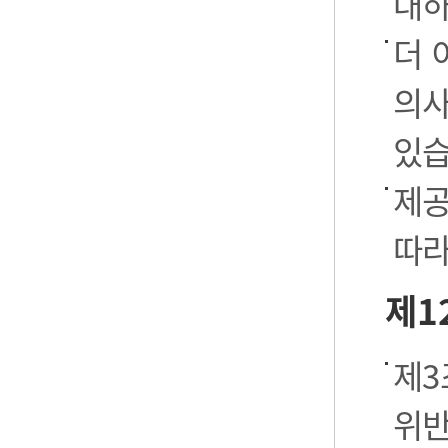
대하
더 
의사
있습
제공
따라
제1
제3
위반