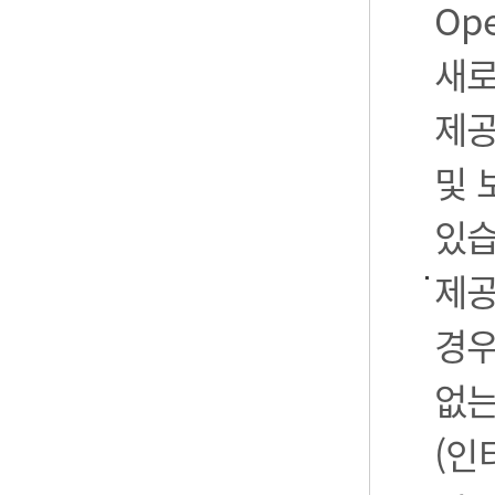
Op
새로
제공
및 
있습
제공
경우
없는
(인