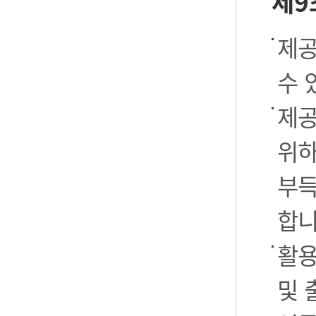
제9
제공
수 
제공
위하
부득
합니
활용
및 