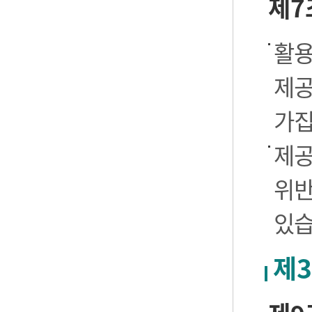
제7
활용
제공
가집
제공
위반
있습
제3