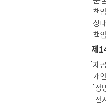
책임
상대
책임
제1
제공
개인
성명
전