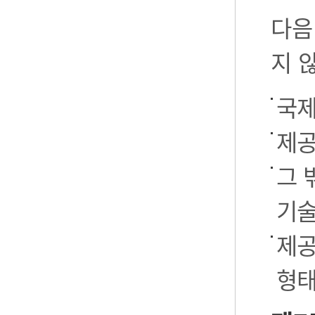
다음
지 
국제
제공
그 
기술
제공
형태