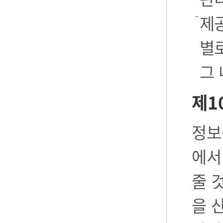
제공
별로
그
제1
정보
에서
줄 
을 