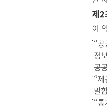
제2
이 
“공
정보
공공
“제
말합
“통