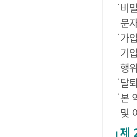
비밀
문자
가입
기입
행
탈퇴
본 
및 
제 