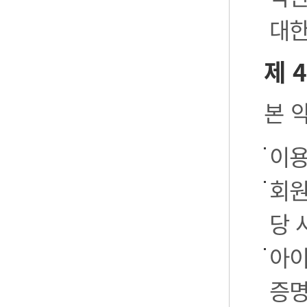
대한
제 
본 
이용
회원
당 
아이
증명