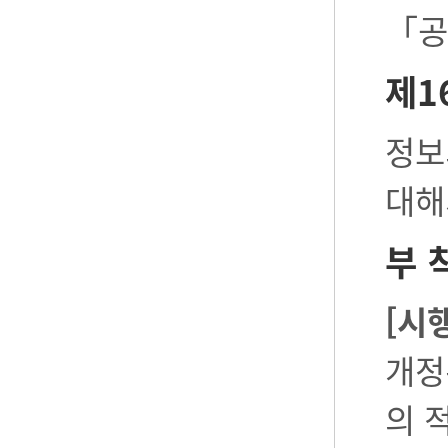
「공
제1
정보
대해
부 
[시
개정
의 