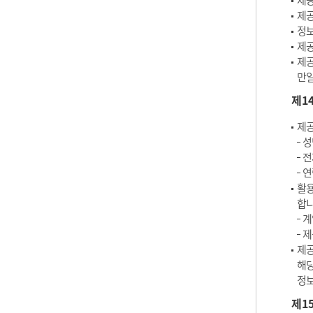
제공
제공
정보
제공
제공
만일
제1
제공
성
전
연
활용
합니
계
제
제공
해당
정보
제1