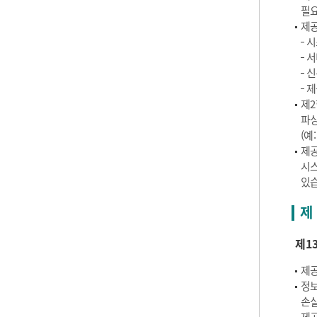
필요
제공
시
서
신
제
제2
파싱
(예
제공
시스
있습
제 
제1
제공
정보
손실