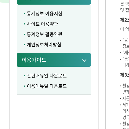
본 
및 
통계정보 이용지침
제2
사이트 이용약관
이 
통계정보 활용약관
“공
개인정보처리방침
정보
“제
“통
이용가이드
대해
제3
간편매뉴얼 다운로드
이용매뉴얼 다운로드
활용
받게
제공
제2
의사
경우
활용