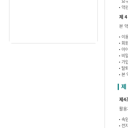
요구
약관
제 4
본 
이용
회원
아이
비밀
가입
탈퇴
본 
제
제4
활용
속임
전자