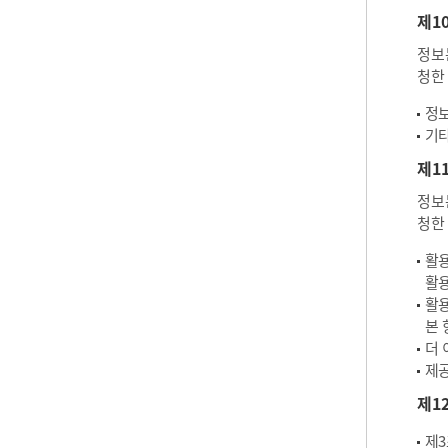
제1
정보
청한
정보
기타
제1
정보
청한
활용
활용
활용
본 
더 
제공
제1
제3