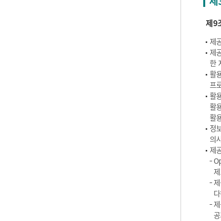
제
제9
제공
제공
한 
활용
프로
활용
활용
활용
정보
의사
제공
O
제
제
다
제
공