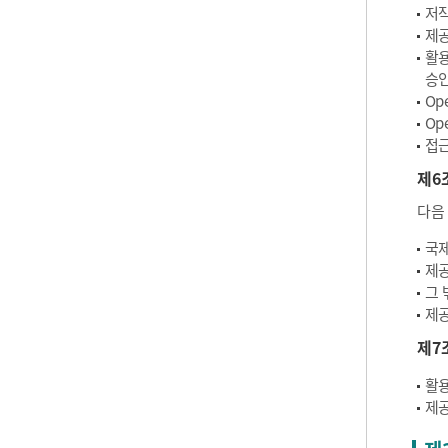
저작
제공
활용
승인
Op
Op
접근
제6
다음
국제
제공
그 
제공
제7
활용
제공