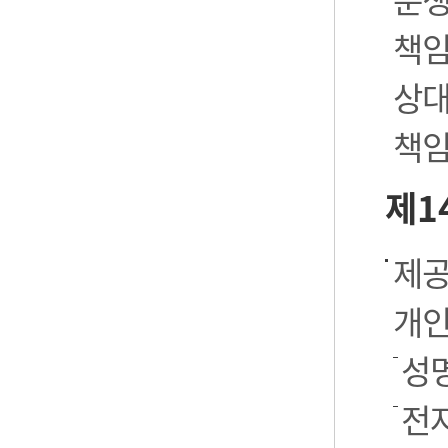
책임
상대
책임
제1
제공
개인
성명
전