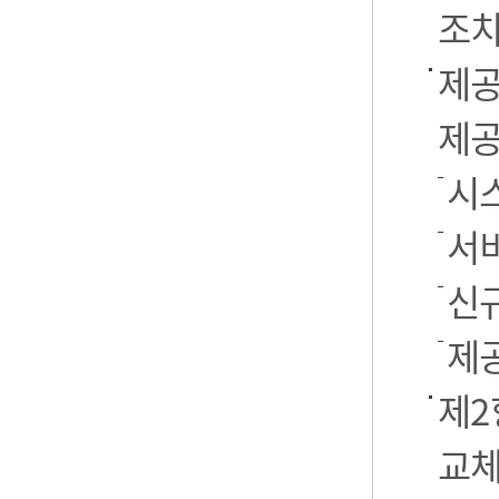
조치
제공
제공
시스
서
신
제
제2
교체