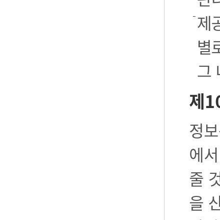
제공
별로
그
제1
정보
에서
줄 
을 