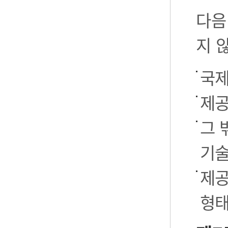
다음
지 
국제
제공
그 
기술
제공
형태