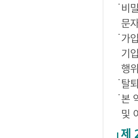
비밀
문자
가입
기입
행
탈퇴
본 
및 
제 