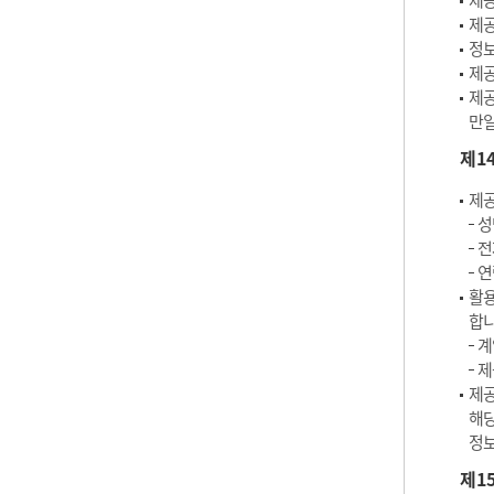
제공
제공
정보
제공
제공
만일
제1
제공
성
전
연
활용
합니
계
제
제공
해당
정보
제1