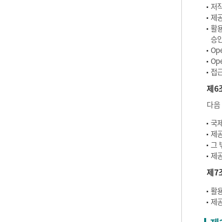
저작
제공
활용
승인
Op
Op
접근
제6
다음
국제
제공
그 
제공
제7
활용
제공