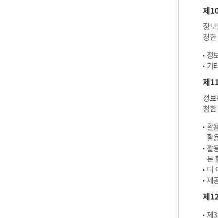
제1
정보
청한
정보
기타
제1
정보
청한
활용
활용
활용
본 
더 
제공
제1
제3