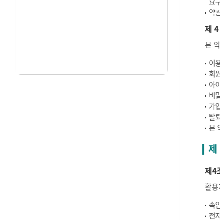
요구
약관
제 4
본 
이용
회원
아이
비밀
가입
탈퇴
본 
제
제4
활용
속임
전자