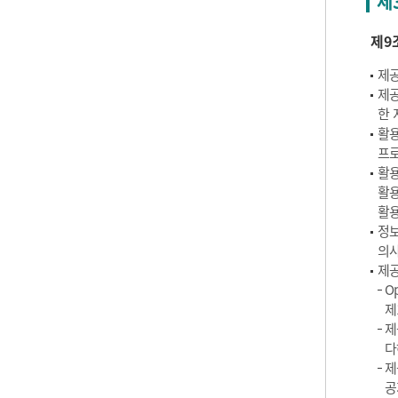
제
제9
제공
제공
한 
활용
프로
활용
활용
활용
정보
의사
제공
O
제
제
다
제
공