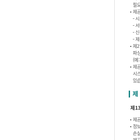
필요
제공
시
서
신
제
제2
파싱
(예
제공
시스
있습
제 
제1
제공
정보
손실