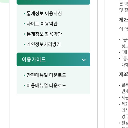
본 
및 
통계정보 이용지침
제2
사이트 이용약관
이 
통계정보 활용약관
“공
개인정보처리방침
정보
“제
“통
이용가이드
대해
제3
간편매뉴얼 다운로드
이용매뉴얼 다운로드
활용
받게
제공
제2
의사
경우
활용