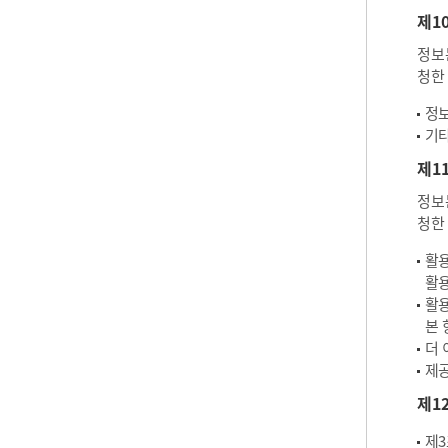
제1
정보
청한
정보
기타
제1
정보
청한
활용
활용
활용
본 
더 
제공
제1
제3