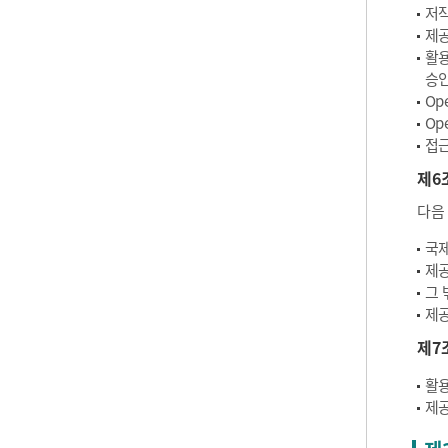
저작
제공
활용
승인
Op
Op
접근
제6
다음
국제
제공
그 
제공
제7
활용
제공