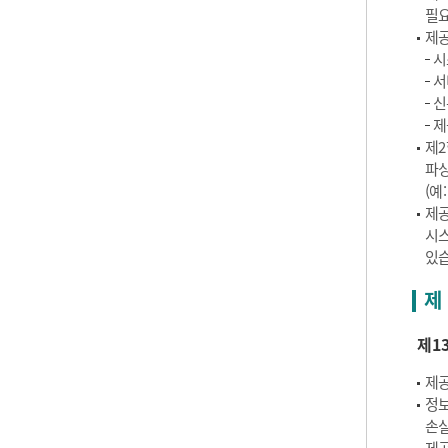
필요
제공
시
서
신
제
제2
파싱
(예
제공
시스
있습
제 
제1
제공
정보
손실