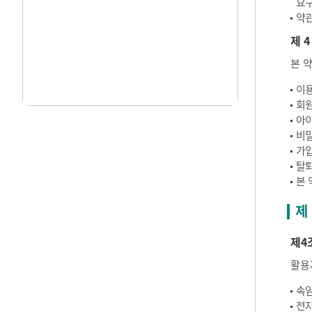
요구
약관
제 4
본 
이용
회원
아이
비밀
가입
탈퇴
본 
제
제4
활용
속임
전자