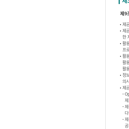
제
제9
제공
제공
한 
활용
프로
활용
활용
활용
정보
의사
제공
O
제
제
다
제
공