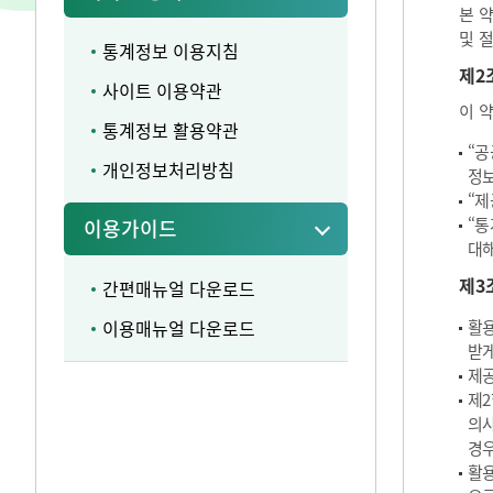
본 
및 
통계정보 이용지침
제2
사이트 이용약관
이 
통계정보 활용약관
“공
개인정보처리방침
정보
“제
“통
이용가이드
대해
제3
간편매뉴얼 다운로드
이용매뉴얼 다운로드
활용
받게
제공
제2
의사
경우
활용