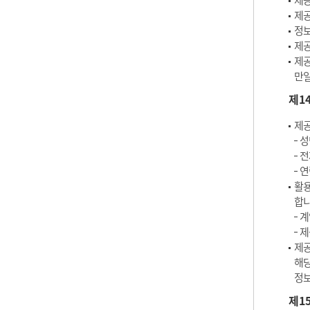
제공
제공
정보
제공
제공
만일
제1
제공
성
전
연
활용
합니
계
제
제공
해당
정보
제1